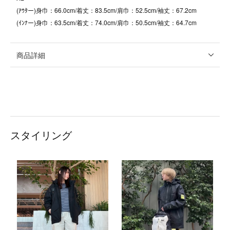
(ｱｳﾀー)身巾：66.0cm/着丈：83.5cm/肩巾：52.5cm/袖丈：67.2cm
(ｲﾝﾅー)身巾：63.5cm/着丈：74.0cm/肩巾：50.5cm/袖丈：64.7cm
商品詳細
スタイリング