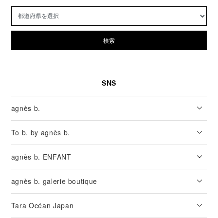
検索
SNS
agnès b.
To b. by agnès b.
agnès b. ENFANT
agnès b. galerie boutique
Tara Océan Japan