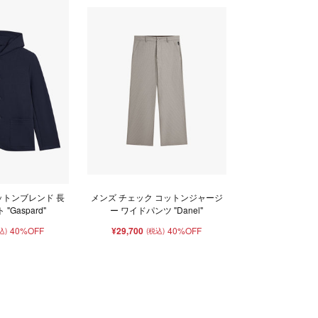
ットンブレンド 長
メンズ チェック コットンジャージ
"Gaspard"
ー ワイドパンツ "Danel"
40%OFF
¥29,700
40%OFF
込)
(税込)