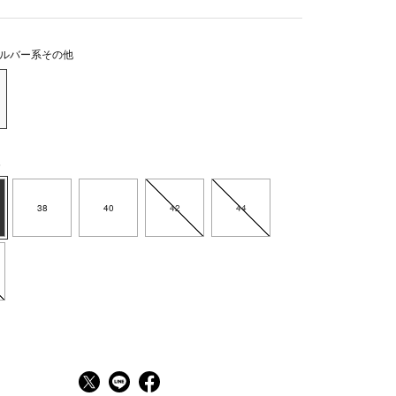
ルバー系その他
6
38
40
42
44