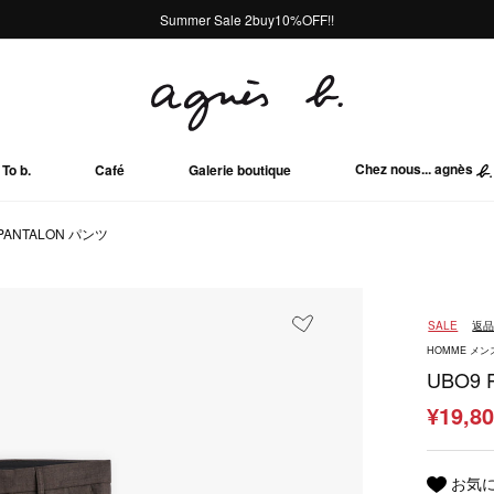
熊本地域地震の影響による配送遅延について
熊本地域地震の影響による配送遅延について
Summer Sale 2buy10%OFF!!
Summer Sale 2buy10%OFF!!
Chez nous... agnès
To b.
Café
Galerie boutique
 PANTALON パンツ
SALE
返
HOMME メン
UBO9 
¥19,8
お気