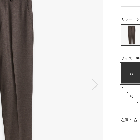
カラー：シ
サイズ：3
36
次の画像
46
在庫：
△