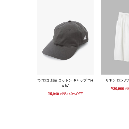
"b."ロゴ 刺繍 コットン キャップ "Ne
リネン ロングスカ
w b."
¥20,900
(
¥5,940
40%OFF
(税込)