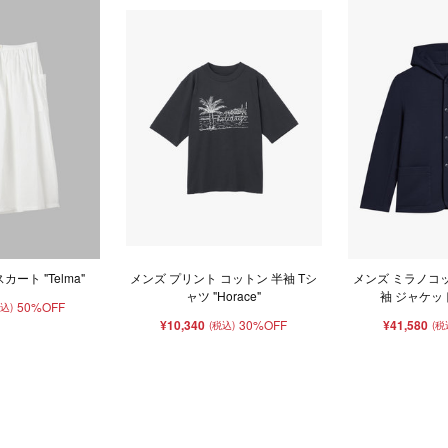
ート "Telma"
メンズ プリント コットン 半袖 Tシ
メンズ ミラノコ
ャツ "Horace"
袖 ジャケット 
50%OFF
税込)
¥10,340
30%OFF
¥41,580
(税込)
(税