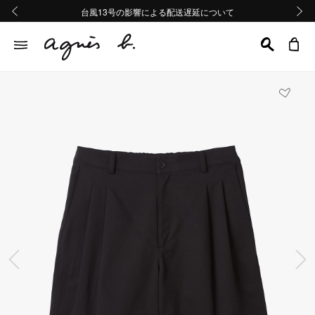
熊本地域地震の影響による配送遅延について
熊本地域地震の影響による配送遅延について
台風13号の影響による配送遅延について
Summer Sale 2buy10%OFF!!
Summer Sale 2buy10%OFF!!
前の画像
次の画
前の画像
次