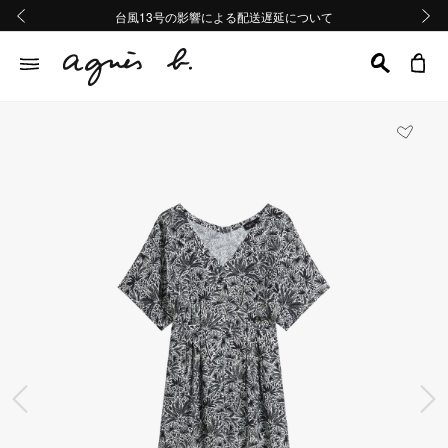
熊本地域地震の影響による配送遅延について
熊本地域地震の影響による配送遅延について
台風13号の影響による配送遅延について
Summer Sale 2buy10%OFF!!
Summer Sale 2buy10%OFF!!
前の画像
次の画
前の画像
次