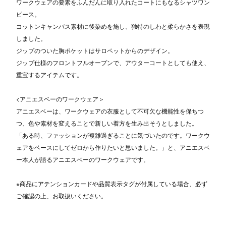
ワークウェアの要素をふんだんに取り入れたコートにもなるシャツワン
ピース。
コットンキャンバス素材に後染めを施し、独特のしわと柔らかさを表現
しました。
ジップのついた胸ポケットはサロペットからのデザイン。
ジップ仕様のフロントフルオープンで、アウターコートとしても使え、
重宝するアイテムです。
<アニエスベーのワークウェア＞
アニエスベーは、ワークウェアの衣服として不可欠な機能性を保ちつ
つ、色や素材を変えることで新しい着方を生み出そうとしました。
「ある時、ファッションが複雑過ぎることに気づいたのです。ワークウ
ェアをベースにしてゼロから作りたいと思いました。」と、アニエスベ
ー本人が語るアニエスベーのワークウェアです。
※商品にアテンションカードや品質表示タグが付属している場合、必ず
ご確認の上、お取扱いください。