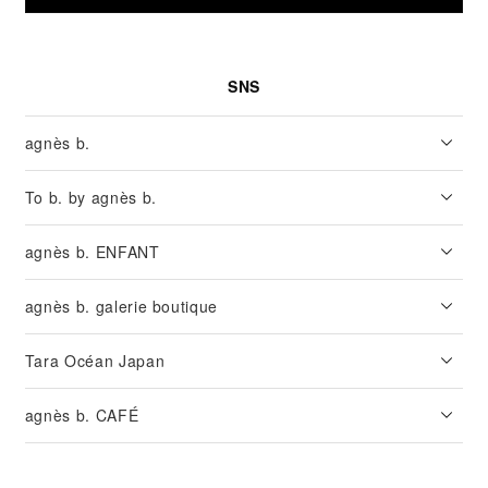
SNS
agnès b.
To b. by agnès b.
agnès b. ENFANT
agnès b. galerie boutique
Tara Océan Japan
agnès b. CAFÉ