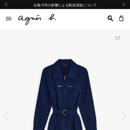
熊本地域地震の影響による配送遅延について
熊本地域地震の影響による配送遅延について
台風13号の影響による配送遅延について
Summer Sale 2buy10%OFF!!
Summer Sale 2buy10%OFF!!
前の画像
次の画
前の画像
次