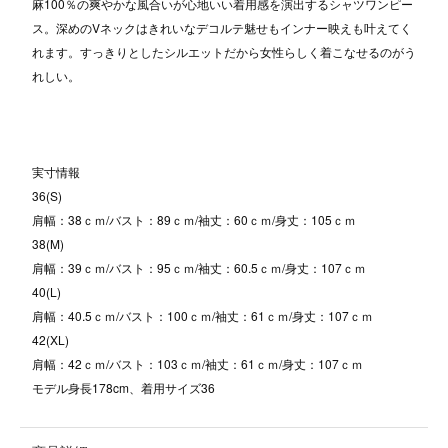
麻100％の爽やかな風合いが心地いい着用感を演出するシャツワンピー
ス。深めのVネックはきれいなデコルテ魅せもインナー映えも叶えてく
れます。すっきりとしたシルエットだから女性らしく着こなせるのがう
れしい。
実寸情報
36(S)
肩幅：38ｃｍ/バスト：89ｃｍ/袖丈：60ｃｍ/身丈：105ｃｍ
38(M)
肩幅：39ｃｍ/バスト：95ｃｍ/袖丈：60.5ｃｍ/身丈：107ｃｍ
40(L)
肩幅：40.5ｃｍ/バスト：100ｃｍ/袖丈：61ｃｍ/身丈：107ｃｍ
42(XL)
肩幅：42ｃｍ/バスト：103ｃｍ/袖丈：61ｃｍ/身丈：107ｃｍ
モデル身長178cm、着用サイズ36