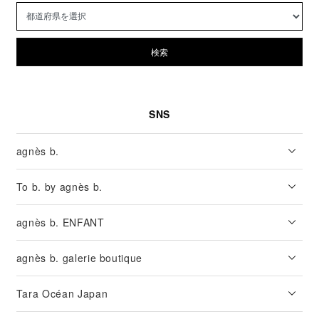
検索
SNS
agnès b.
To b. by agnès b.
agnès b. ENFANT
agnès b. galerie boutique
Tara Océan Japan