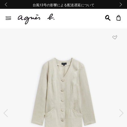
熊本地域地震の影響による配送遅延について
熊本地域地震の影響による配送遅延について
台風13号の影響による配送遅延について
Summer Sale 2buy10%OFF!!
Summer Sale 2buy10%OFF!!
前の画像
次の画
前の画像
次