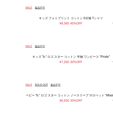
SALE
返品不可
キッズ フォトプリント コットン 5分袖 Tシャツ
¥8,580
40%OFF
SALE
返品不可
キッズ "b." ロゴ スター コットン 半袖 ワンピース "Pirate"
¥7,260
30%OFF
SALE
SOLD OUT
返品不可
ベビー "b." ロゴ スター コットン ノースリーブ サロペット "Missi
¥6,930
30%OFF