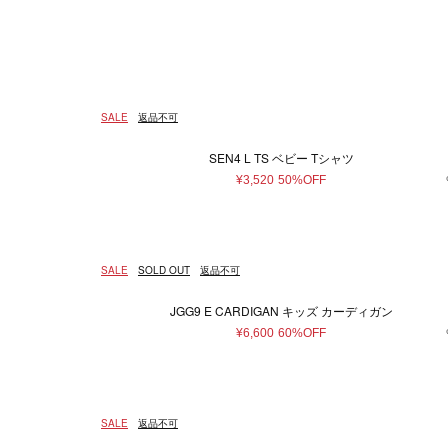
ウェア
ウィメンズ
5XS
通常商品
通常価格
在庫あり
Made in France
ホワイト
4XS
予約商品
セール
メンズ
マザーズグッ
Made in 
ベージュ
3XS
アウター
マザ
Free
ピンク系
95～100cm（3歳）
ゴールド
¥
トップス/シャツ
雑貨
130～140cm（10歳）
ニット/セーター
ブラウン系
パープ
14
SALE
返品不可
カーディガン
70～80cm(1歳）
80～85
Tシャツ/カットソー
SEN4 L TS ベビー Tシャツ
スウェット/パーカー
14.5cm
15cm
16
¥3,520
50%OFF
パンツ
22.5cm
43cm
46
スカート
ワンピース
19～20cm
21～22cm
SALE
SOLD OUT
返品不可
オールインワン
33～34cm
35～36cm
ロンパース
JGG9 E CARDIGAN キッズ カーディガン
スタイ
12～14歳
14歳～
¥6,600
60%OFF
その他ウェア
29
30
31
38
38.5
39
SALE
返品不可