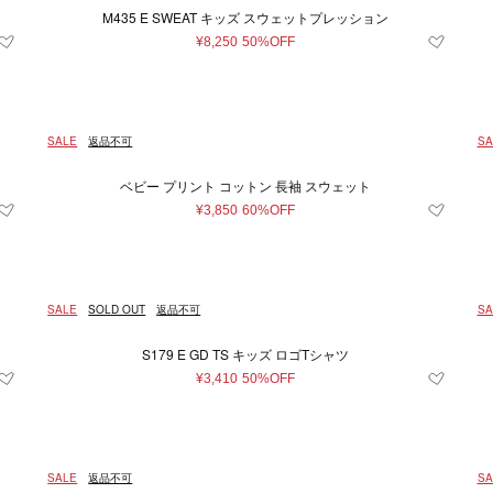
M435 E SWEAT キッズ スウェットプレッション
¥8,250
50%OFF
条件をクリア
この条件で絞り込む
SALE
返品不可
SA
ベビー プリント コットン 長袖 スウェット
¥3,850
60%OFF
SALE
SOLD OUT
返品不可
SA
S179 E GD TS キッズ ロゴTシャツ
¥3,410
50%OFF
SALE
返品不可
SA