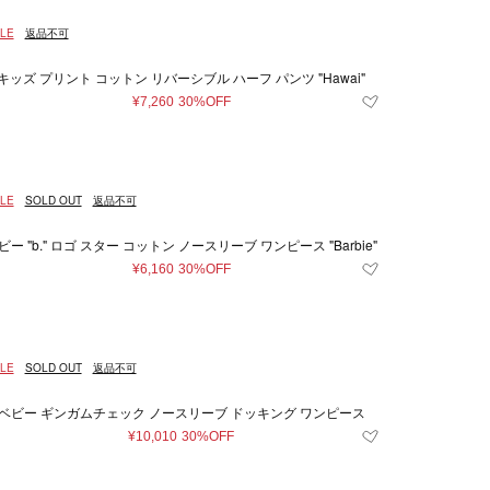
LE
返品不可
キッズ プリント コットン リバーシブル ハーフ パンツ "Hawai"
¥7,260
30%OFF
LE
SOLD OUT
返品不可
ビー "b." ロゴ スター コットン ノースリーブ ワンピース "Barbie"
¥6,160
30%OFF
LE
SOLD OUT
返品不可
ベビー ギンガムチェック ノースリーブ ドッキング ワンピース
¥10,010
30%OFF