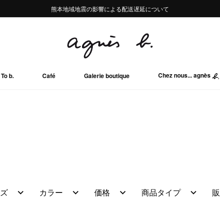
熊本地域地震の影響による配送遅延について
熊本地域地震の影響による配送遅延について
Summer Sale 2buy10%OFF!!
Summer Sale 2buy10%OFF!!
Chez nous... agnès
To b.
Café
Galerie boutique
ズ
カラー
価格
商品タイプ
販