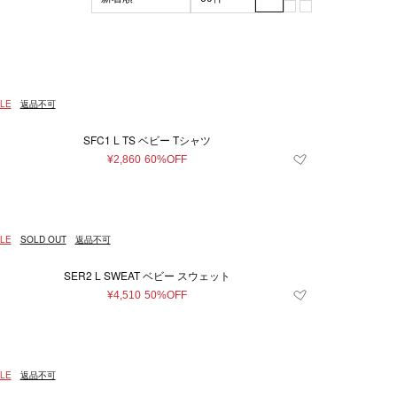
ブラック系
XL
XXL
グリーン系
3XL
ッド系
120～130cm（8歳）
その他
70ｃｍ（6ヶ月）
LE
返品不可
5cm
13cm
14cm
SFC1 L TS ベビー Tシャツ
21cm
22cm
¥2,860
60%OFF
16～18cm
29～30cm
31～32cm
LE
SOLD OUT
返品不可
10～12歳
10～14歳
SER2 L SWEAT ベビー スウェット
26
27
28
¥4,510
50%OFF
6
37
37.5
LE
返品不可