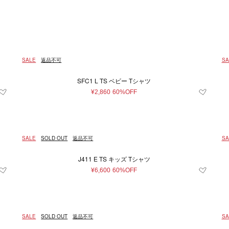
ズ
Japan
キッズ＆ベビー
再入荷アイテム
XXS
イエロー系
ファッション雑貨
XS
ユニセックス
S
シルバー系
M
L
ーズバッグ
帽子
系
100～110cm（4歳）
グレー系
〜
ブルー系
110～120cm（6歳）
レ
¥
ヘアアクセサリー
条件をクリア
条件をクリア
条件をクリア
条件をクリア
条件をクリア
この条件で絞り込む
この条件で絞り込む
この条件で絞り込む
この条件で絞り込む
この条件で絞り込む
ル系
0～150cm（12歳）
オレンジ系
マフラー・ストール
50～60cm(3ヶ月）
60～
条件をクリア
この条件で絞り込む
SALE
返品不可
SA
ベルト
cm(18ヶ月)
85～95cm(2歳)
12cm
12.
レッグウェア
SFC1 L TS ベビー Tシャツ
条件をクリア
この条件で絞り込む
シューズ
cm
17cm
18cm
19cm
20cm
¥2,860
60%OFF
ネクタイ
cm
49cm
53cm
56cm
110cm
その他
23～24cm
25～26cm
27～28cm
SALE
SOLD OUT
返品不可
SA
2～4歳
4～6歳
6～8歳
8～10歳
J411 E TS キッズ Tシャツ
0
1
2
3
6.5
24
¥6,600
60%OFF
32
33
34
35
35.5
3
39.5
40
41
42
43
SALE
SOLD OUT
返品不可
SA
条件をクリア
この条件で絞り込む