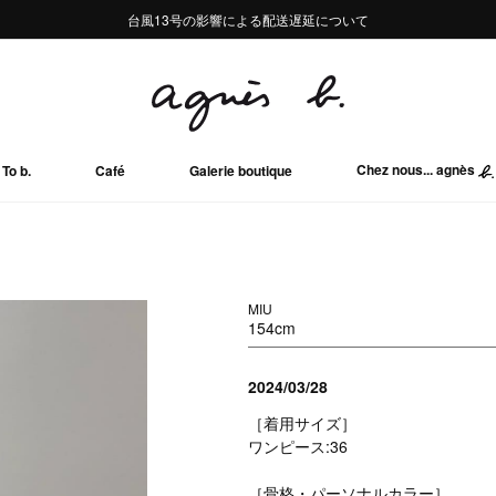
熊本地域地震の影響による配送遅延について
熊本地域地震の影響による配送遅延について
台風13号の影響による配送遅延について
Summer Sale 2buy10%OFF!!
Summer Sale 2buy10%OFF!!
Chez nous... agnès
To b.
Café
Galerie boutique
MIU
154cm
2024/03/28
［着用サイズ］
ワンピース:36
［骨格・パーソナルカラー］