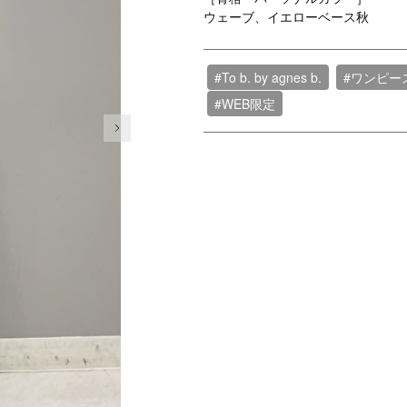
ウェーブ、イエローベース秋
#To b. by agnes b.
#ワンピー
#WEB限定
次の画像