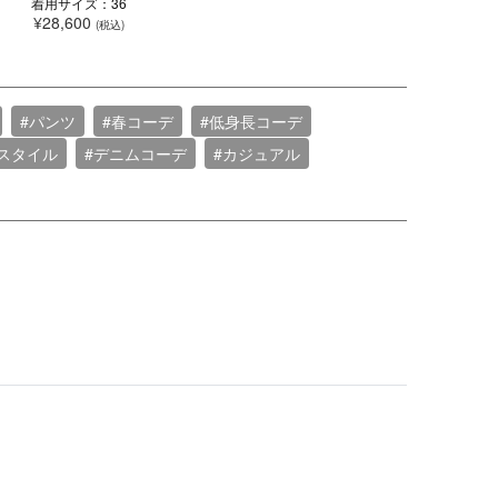
着用サイズ：36
¥28,600
(税込)
#パンツ
#春コーデ
#低身長コーデ
スタイル
#デニムコーデ
#カジュアル