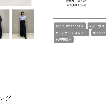
着用サイズ：36
¥39,600
(税込)
#To b. by agnes b.
#ブラウス
#ジャケットスタイル
#パンツ
#WEB限定
ング