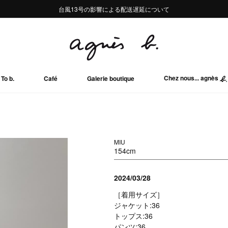
熊本地域地震の影響による配送遅延について
熊本地域地震の影響による配送遅延について
台風13号の影響による配送遅延について
Summer Sale 2buy10%OFF!!
Summer Sale 2buy10%OFF!!
Chez nous... agnès
To b.
Café
Galerie boutique
MIU
154cm
2024/03/28
［着用サイズ］
ジャケット:36
トップス:36
パンツ:36