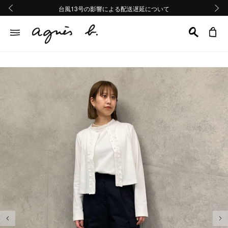
熊本地域地震の影響による配送遅延について
熊本地域地震の影響による配送遅延について
台風13号の影響による配送遅延について
Summer Sale 2buy10%OFF!!
Summer Sale 2buy10%OFF!!
前の画像
次の画
前の画像
次