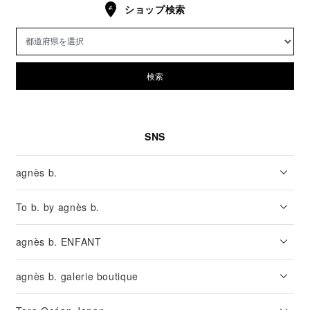
ショップ検索
検索
SNS
agnès b.
To b. by agnès b.
agnès b. ENFANT
agnès b. galerie boutique