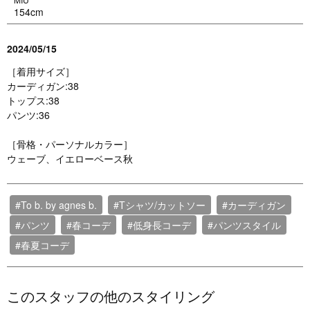
154cm
2024/05/15
［着用サイズ］
カーディガン:38
トップス:38
パンツ:36
［骨格・パーソナルカラー］
ウェーブ、イエローベース秋
#To b. by agnes b.
#Tシャツ/カットソー
#カーディガン
#パンツ
#春コーデ
#低身長コーデ
#パンツスタイル
#春夏コーデ
このスタッフの他のスタイリング