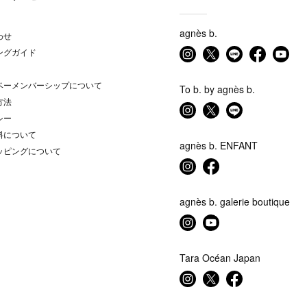
agnès b.
わせ
ングガイド
ベーメンバーシップについて
To b. by agnès b.
方法
シー
料について
agnès b. ENFANT
ッピングについて
agnès b. galerie boutique
Tara Océan Japan