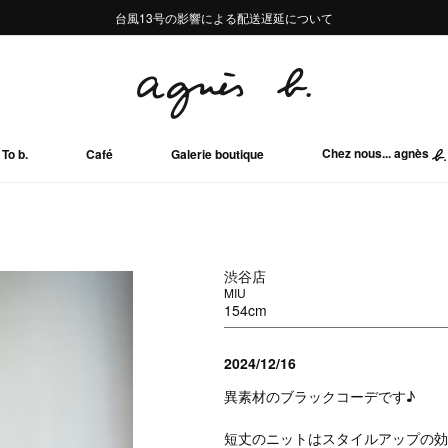
熊本地域地震の影響による配送遅延について
熊本地域地震の影響による配送遅延について
台風13号の影響による配送遅延について
Summer Sale 2buy10%OFF!!
Summer Sale 2buy10%OFF!!
Chez nous... agnès
To b.
Café
Galerie boutique
渋谷店
MIU
154cm
2024/12/16
異素材のブラックコーデです♪
短丈のニットはスタイルアップの効