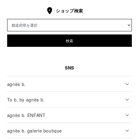
ショップ検索
検索
SNS
agnès b.
To b. by agnès b.
agnès b. ENFANT
agnès b. galerie boutique