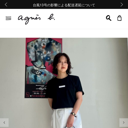
熊本地域地震の影響による配送遅延について
熊本地域地震の影響による配送遅延について
台風13号の影響による配送遅延について
Summer Sale 2buy10%OFF!!
Summer Sale 2buy10%OFF!!
前の画像
次の画
前の画像
次