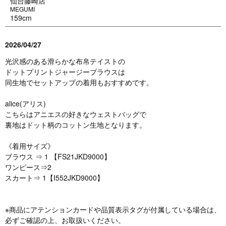
仙台藤崎店
MEGUMI
159cm
2026/04/27
光沢感のある滑らかな布帛テイストの
ドットプリントジャージーブラウスは
同生地でセットアップの着用もおすすめです。
alice(アリス)
こちらはアニエスの好きなウェストバッグで
裏地はドット柄のコットン生地となります。
《着用サイズ》
ブラウス ⇒ 1 【FS21JKD9000】
ワンピース⇒2
スカート⇒ 1【I552JKD9000】
※商品にアテンションカードや品質表示タグが付属している場合は、
必ずご確認の上、お取扱いください。