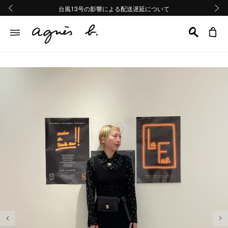
熊本地域地震の影響による配送遅延について
熊本地域地震の影響による配送遅延について
台風13号の影響による配送遅延について
Summer Sale 2buy10%OFF!!
Summer Sale 2buy10%OFF!!
前の画像
次の画
前の画像
次