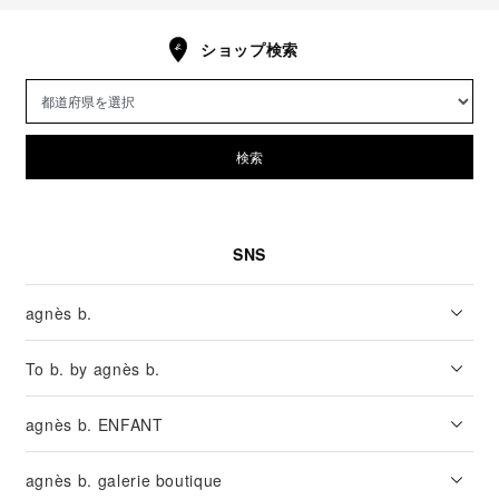
ショップ検索
検索
SNS
agnès b.
To b. by agnès b.
agnès b. ENFANT
agnès b. galerie boutique