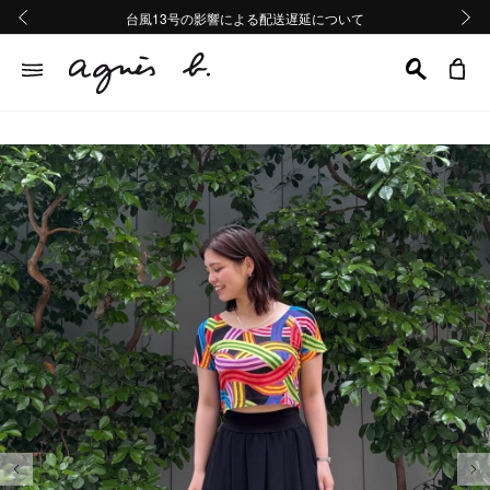
熊本地域地震の影響による配送遅延について
熊本地域地震の影響による配送遅延について
台風13号の影響による配送遅延について
Summer Sale 2buy10%OFF!!
Summer Sale 2buy10%OFF!!
前の画像
次の画
前の画像
次