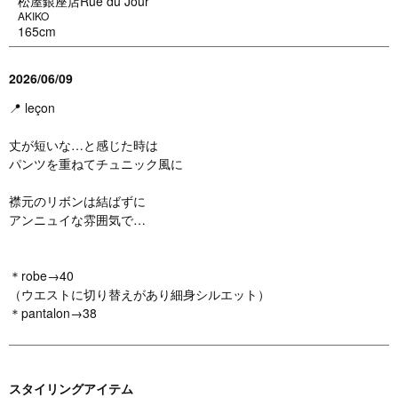
松屋銀座店Rue du Jour
AKIKO
165cm
2026/06/09
📍 leçon
丈が短いな…と感じた時は
パンツを重ねてチュニック風に
襟元のリボンは結ばずに
アンニュイな雰囲気で…
＊robe→40
（ウエストに切り替えがあり細身シルエット）
＊pantalon→38
スタイリングアイテム