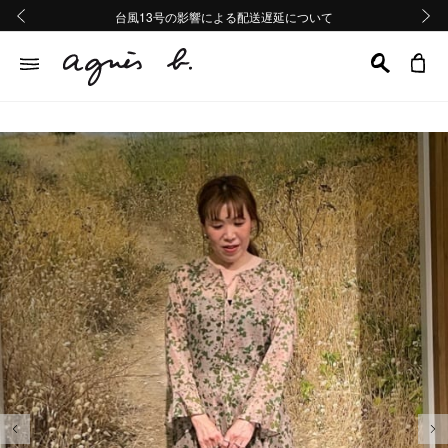
熊本地域地震の影響による配送遅延について
熊本地域地震の影響による配送遅延について
台風13号の影響による配送遅延について
Summer Sale 2buy10%OFF!!
Summer Sale 2buy10%OFF!!
前の画像
次の画
前の画像
次