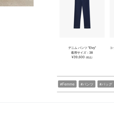
デニム パンツ "Elvy"
コ
着用サイズ：38
¥39,600
(税込)
#Femme
#パンツ
#バッグ