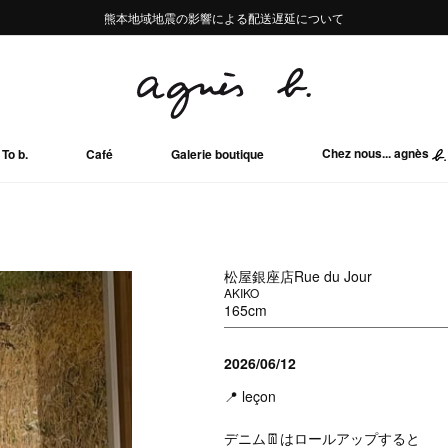
熊本地域地震の影響による配送遅延について
熊本地域地震の影響による配送遅延について
Summer Sale 2buy10%OFF!!
Summer Sale 2buy10%OFF!!
Chez nous... agnès
To b.
Café
Galerie boutique
松屋銀座店Rue du Jour
AKIKO
165cm
2026/06/12
📍 leçon
デニム👖はロールアップすると