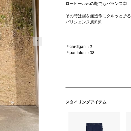
ローヒール🥿の靴でもバランス◎
その時は裾を無造作にクルッと折る
パリジェンヌ風🇫🇷
次の画像
＊cardigan→2
＊pantalon→38
スタイリングアイテム