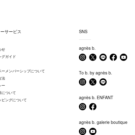
マーサービス
SNS
agnès b.
わせ
ングガイド
ベーメンバーシップについて
To b. by agnès b.
方法
シー
料について
agnès b. ENFANT
ッピングについて
agnès b. galerie boutique