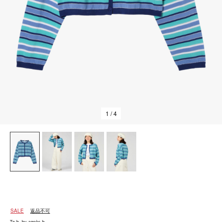
1
/ 4
SALE
返品不可
To b. by agnès b.