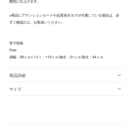
囲気に仕上げます。
※商品にアテンションカードや品質表示タグが付属している場合は、必
ずご確認の上、お取扱いください。
実寸情報
Free
肩幅：58ｃｍ/バスト：110ｃｍ/袖丈：51ｃｍ/身丈：44ｃｍ
商品詳細
サイズ