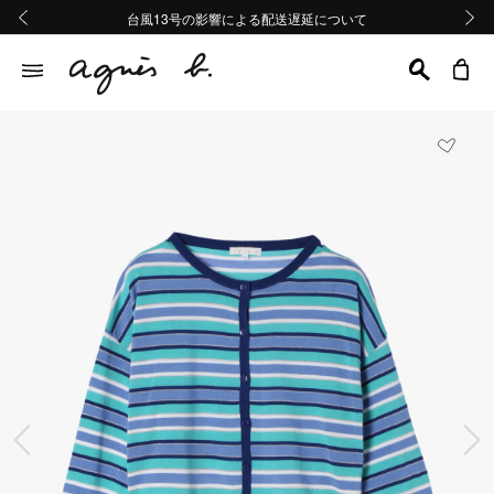
熊本地域地震の影響による配送遅延について
熊本地域地震の影響による配送遅延について
台風13号の影響による配送遅延について
Summer Sale 2buy10%OFF!!
Summer Sale 2buy10%OFF!!
前の画像
次の画
前の画像
次