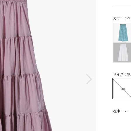
カラー：ペ
次の画像
サイズ：3
36
在庫：
×