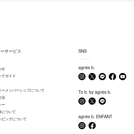
マーサービス
SNS
agnès b.
わせ
ングガイド
ベーメンバーシップについて
To b. by agnès b.
方法
シー
料について
agnès b. ENFANT
ッピングについて