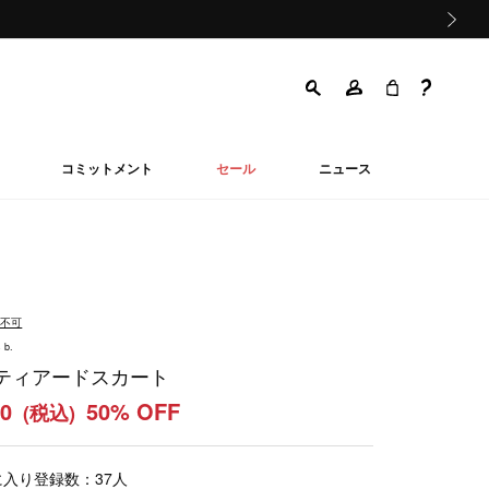
次の画像
コミットメント
セール
ニュース
品不可
 b.
ティアードスカート
00
50% OFF
(税込)
に入り登録数：
37
人