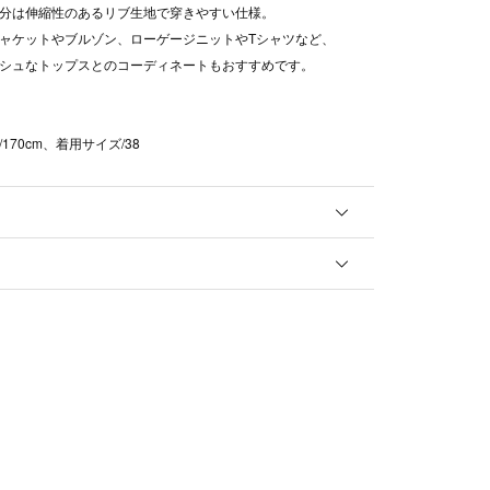
分は伸縮性のあるリブ生地で穿きやすい仕様。
ャケットやブルゾン、ローゲージニットやTシャツなど、
シュなトップスとのコーディネートもおすすめです。
170cm、着用サイズ/38