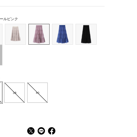
ールピンク
6
38
40