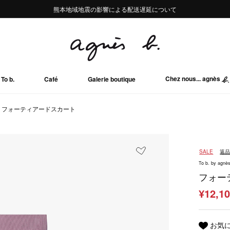
熊本地域地震の影響による配送遅延について
熊本地域地震の影響による配送遅延について
Summer Sale 2buy10%OFF!!
Summer Sale 2buy10%OFF!!
Chez nous... agnès
To b.
Café
Galerie boutique
フォーティアードスカート
SALE
返
To b. by agnès
フォー
¥12,1
お気