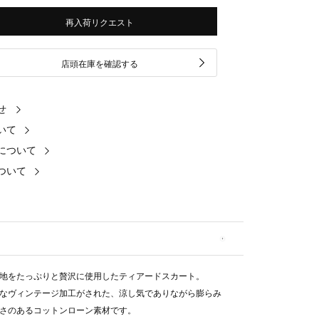
再入荷リクエスト
店頭在庫を確認する
せ
いて
について
ついて
地をたっぷりと贅沢に使用したティアードスカート。
なヴィンテージ加工がされた、涼し気でありながら膨らみ
さのあるコットンローン素材です。