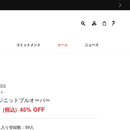
次の画像
コミットメント
セール
ニュース
品不可
 b.
ジニットプルオーバー
0
45% OFF
(税込)
に入り登録数：
59
人