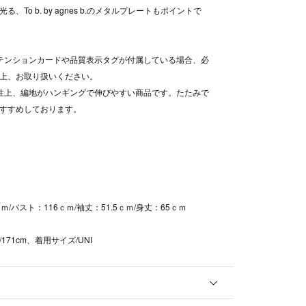
る、To b. by agnes b.のメタルプレートもポイントで
テンションカードや品質表示タグが付属している場合、必
上、お取り扱いください。
性上、編地がハンギングで伸びやすい商品です。たたみで
すすめしております。
ｍ/バスト：116ｃｍ/袖丈：51.5ｃｍ/身丈：65ｃｍ
171cm、着用サイズ/UNI