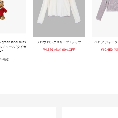
× green label relax
メロウ ロングスリーブ Tシャツ
ベロア ジャージ
アニマルチャーム "タイガ
¥4,840
60%OFF
¥10,450
(税込)
(税
ー"
00
(税込)