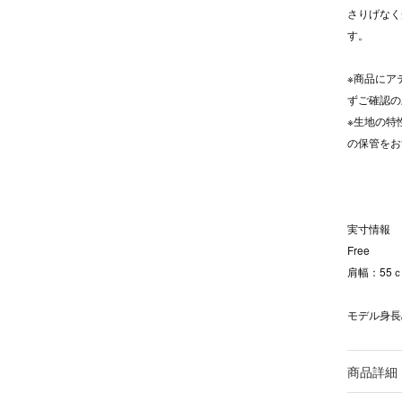
さりげなく光
す。
※商品にア
ずご確認の
※生地の特
の保管をお
実寸情報
Free
肩幅：55ｃ
モデル身長/
商品詳細