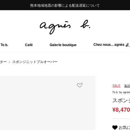
熊本地域地震の影響による配送遅延について
熊本地域地震の影響による配送遅延について
Summer Sale 2buy10%OFF!!
Summer Sale 2buy10%OFF!!
Chez nous... agnès
To b.
Café
Galerie boutique
ーター
スポンジニットプルオーバー
SALE
返
To b. by agnès
スポン
¥8,47
お気