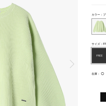
カラー：ブ
サイズ：FR
FREE
次の画像
在庫：
◯