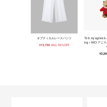
オプティカルレースパンツ
To b. by agnes b.
ing × NICI 
¥13,750
50%OFF
(税込)
¥2,2