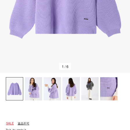
1
/ 6
SALE
返品不可
To b. by agnès b.