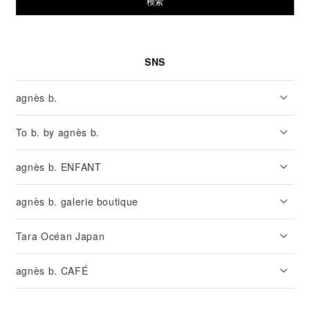
検索
SNS
agnès b.
To b. by agnès b.
agnès b. ENFANT
agnès b. galerie boutique
Tara Océan Japan
agnès b. CAFÉ