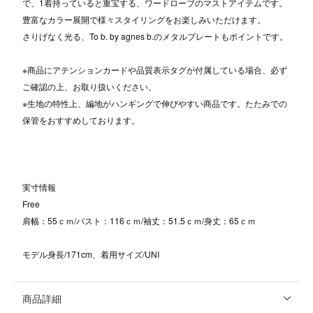
で、1着持っていると重宝する、ワードローブのマストアイテムです。
豊富なカラー展開で様々スタイリングをお楽しみいただけます。
さりげなく光る、To b. by agnes b.のメタルプレートもポイントです。
※商品にアテンションカードや品質表示タグが付属している場合、必ず
ご確認の上、お取り扱いください。
※生地の特性上、編地がハンギングで伸びやすい商品です。たたみでの
保管をおすすめしております。
実寸情報
Free
肩幅：55ｃｍ/バスト：116ｃｍ/袖丈：51.5ｃｍ/身丈：65ｃｍ
モデル身長/171cm、着用サイズ/UNI
商品詳細