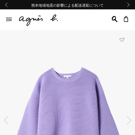
熊本地域地震の影響による配送遅延について
熊本地域地震の影響による配送遅延について
Summer Sale 2buy10%OFF!!
Summer Sale 2buy10%OFF!!
前の画像
次の画
前の画像
次