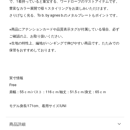
で、1着持っていると重宝する、ワードローブのマストアイテムです。
豊富なカラー展開で様々スタイリングをお楽しみいただけます。
さりげなく光る、To b. by agnes b.のメタルプレートもポイントです。
※商品にアテンションカードや品質表示タグが付属している場合、必ず
ご確認の上、お取り扱いください。
※生地の特性上、編地がハンギングで伸びやすい商品です。たたみでの
保管をおすすめしております。
実寸情報
Free
肩幅：55ｃｍ/バスト：116ｃｍ/袖丈：51.5ｃｍ/身丈：65ｃｍ
モデル身長/171cm、着用サイズ/UNI
商品詳細