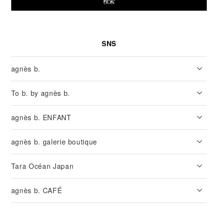
検索
SNS
agnès b.
To b. by agnès b.
agnès b. ENFANT
agnès b. galerie boutique
Tara Océan Japan
agnès b. CAFÉ