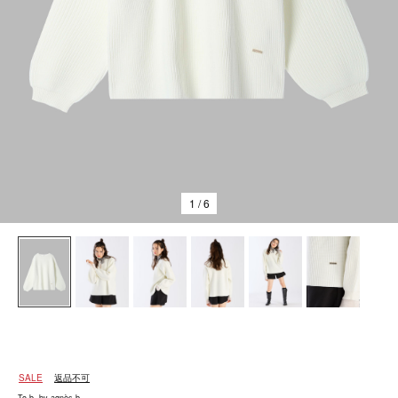
1
/ 6
SALE
返品不可
To b. by agnès b.