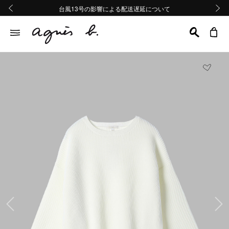
熊本地域地震の影響による配送遅延について
熊本地域地震の影響による配送遅延について
台風13号の影響による配送遅延について
Summer Sale 2buy10%OFF!!
Summer Sale 2buy10%OFF!!
前の画像
次の画
前の画像
次