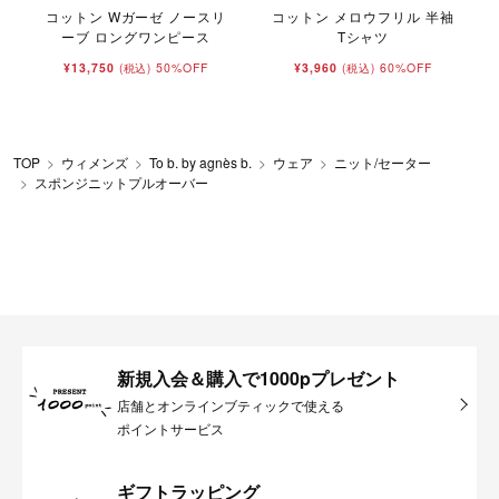
コットン Wガーゼ ノースリ
コットン メロウフリル 半袖
t
ーブ ロングワンピース
Tシャツ
¥13,750
50%OFF
¥3,960
60%OFF
(税込)
(税込)
TOP
ウィメンズ
To b. by agnès b.
ウェア
ニット/セーター
スポンジニットプルオーバー
新規入会＆購入で1000pプレゼント
店舗とオンラインブティックで使える
ポイントサービス
ギフトラッピング