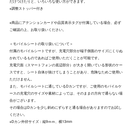
だけつけたりと、いろいろな使い方ができます。
※調整ストッパー付き
※商品にアテンションカードや品質表示タグが付属している場合、必ず
ご確認の上、お取り扱いください。
＜モバイルシートの取り扱いについて＞
付属のモバイルシートですが、充電穴部分が端子側面のサイズにくりぬ
かれているものであればご使用いただくことが可能です。
充電穴面（スマートフォンの底辺部分）が大きく開いている形状のケー
スですと、シート自体が抜けてしまうことがあり、危険なためご使用い
ただけません。
また、モバイルシートに通しているDカンですが、ご使用のモバイルケ
ースの充電穴のサイズや素材によっては、そのままの方向で通らない場
合がございます。
その場合はDカンを少し斜めにずらすと通る場合がありますのでお試し
ください。
※Dカン外径サイズ：縦9ｍｍ、横13mm