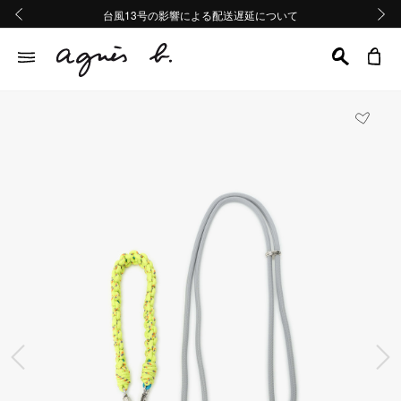
熊本地域地震の影響による配送遅延について
熊本地域地震の影響による配送遅延について
台風13号の影響による配送遅延について
Summer Sale 2buy10%OFF!!
Summer Sale 2buy10%OFF!!
前の画像
次の画
前の画像
次