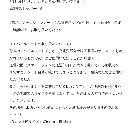
だけつけたりと、いろいろな使い方ができます。
※調整ストッパー付き
※商品にアテンションカードや品質表示タグが付属している場合、必ず
ご確認の上、お取り扱いください。
＜モバイルシートの取り扱いについて＞
付属のモバイルシートですが、充電穴部分が端子側面のサイズにくりぬ
かれているものであればご使用いただくことが可能です。
充電穴面（スマートフォンの底辺部分）が大きく開いている形状のケー
スですと、シート自体が抜けてしまうことがあり、危険なためご使用い
ただけません。
また、モバイルシートに通しているDカンですが、ご使用のモバイルケ
ースの充電穴のサイズや素材によっては、そのままの方向で通らない場
合がございます。
その場合はDカンを少し斜めにずらすと通る場合がありますのでお試し
ください。
※Dカン外径サイズ：縦9ｍｍ、横13mm