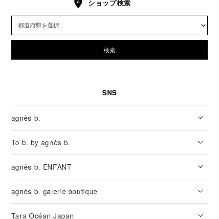
ショップ検索
検索
SNS
agnès b.
To b. by agnès b.
agnès b. ENFANT
agnès b. galerie boutique
Tara Océan Japan