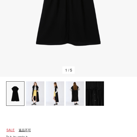
1
/ 5
SALE
返品不可
To b. by agnès b.