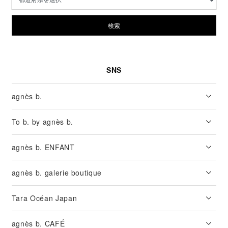
検索
SNS
agnès b.
To b. by agnès b.
agnès b. ENFANT
agnès b. galerie boutique
Tara Océan Japan
agnès b. CAFÉ