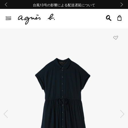
熊本地域地震の影響による配送遅延について
熊本地域地震の影響による配送遅延について
台風13号の影響による配送遅延について
Summer Sale 2buy10%OFF!!
Summer Sale 2buy10%OFF!!
前の画像
次の画
前の画像
次