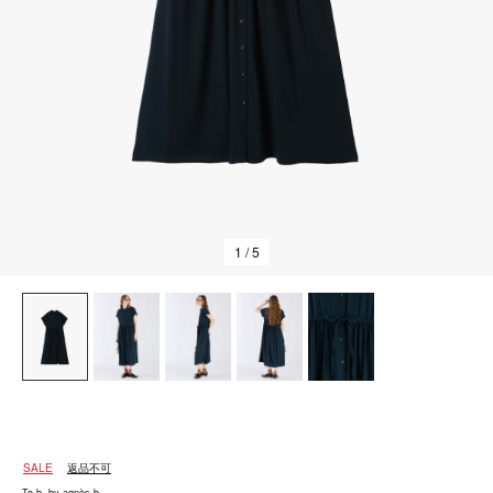
1
/ 5
SALE
返品不可
To b. by agnès b.