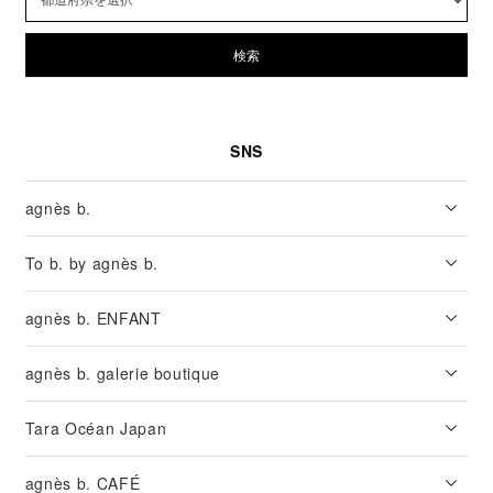
検索
SNS
agnès b.
To b. by agnès b.
agnès b. ENFANT
agnès b. galerie boutique
Tara Océan Japan
agnès b. CAFÉ