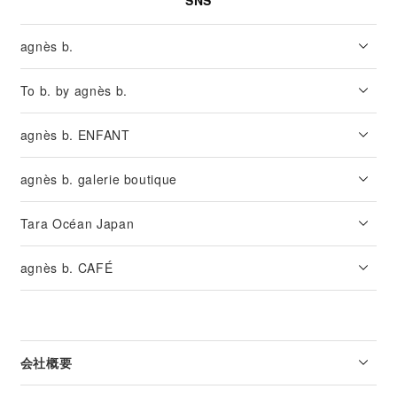
agnès b.
To b. by agnès b.
agnès b. ENFANT
agnès b. galerie boutique
Tara Océan Japan
agnès b. CAFÉ
会社概要