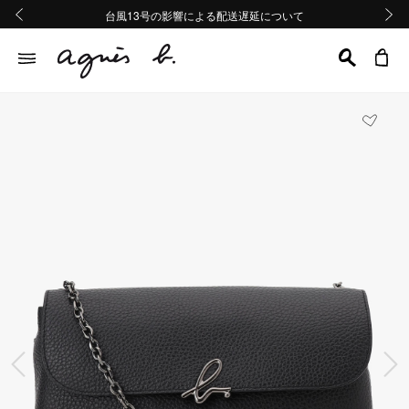
熊本地域地震の影響による配送遅延について
熊本地域地震の影響による配送遅延について
台風13号の影響による配送遅延について
Summer Sale 2buy10%OFF!!
Summer Sale 2buy10%OFF!!
前の画像
次の画
前の画像
次