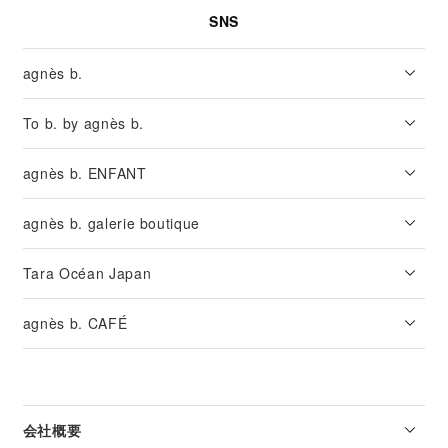
SNS
agnès b.
To b. by agnès b.
agnès b. ENFANT
agnès b. galerie boutique
Tara Océan Japan
agnès b. CAFÉ
会社概要