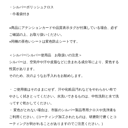
・シルバーポリッシュクロス
・巾着袋付き
※商品にアテンションカードや品質表示タグが付属している場合、必ず
ご確認の上、お取り扱いください。
※同梱の茶色いシートは変色防止シートです。
＜シルバー/シルバー使用品 お取扱いの注意＞
シルバーは、空気中や汗や皮脂などに含まれる成分等により、変色する
性質があります。
そのため、次のようなお手入れをお勧めします。
・ ご使用後はそのままにせず、汗や化粧品汚れなどをやわらかい布で
やさしく拭きとってください。水洗いできるものは、中性洗剤と水で洗
ってすぐ乾かしてください。
・ 変色がとれない場合は、市販のシルバー製品専用クロスや洗浄液を
ご利用ください。(コーティング加工されたものは、研磨剤で磨くとコ
ーティングが剥がれることがありますのでご注意ください。)