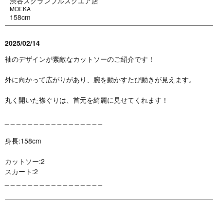
渋谷スクランブルスクエア店
MOEKA
158cm
2025/02/14
袖のデザインが素敵なカットソーのご紹介です！
外に向かって広がりがあり、腕を動かすたび動きが見えます。
丸く開いた襟ぐりは、首元を綺麗に見せてくれます！
_ _ _ _ _ _ _ _ _ _ _ _ _ _ _ _ _
身長:158cm
カットソー:2
スカート:2
_ _ _ _ _ _ _ _ _ _ _ _ _ _ _ _ _