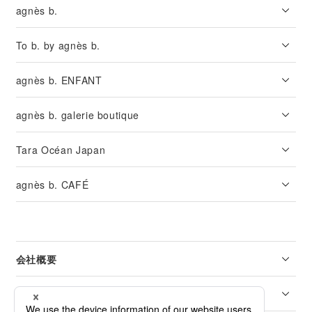
agnès b.
To b. by agnès b.
agnès b. ENFANT
agnès b. galerie boutique
Tara Océan Japan
agnès b. CAFÉ
会社概要
リーガル