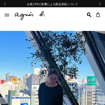
熊本地域地震の影響による配送遅延について
熊本地域地震の影響による配送遅延について
台風13号の影響による配送遅延について
Summer Sale 2buy10%OFF!!
Summer Sale 2buy10%OFF!!
前の画像
次の画
前の画像
次