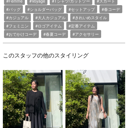
#Femme
#Voyage
#Tシャツ/カットソー
#スカート
#バッグ
#ショルダーバッグ
#セットアップ
#春コーデ
#カジュアル
#大人カジュアル
#きれいめスタイル
#フェミニン
#ロゴアイテム
#定番アイテム
#おでかけコーデ
#春夏コーデ
#アクセサリー
このスタッフの他のスタイリング