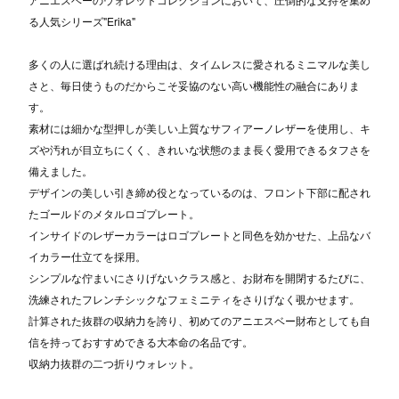
る人気シリーズ"Erika"
多くの人に選ばれ続ける理由は、タイムレスに愛されるミニマルな美し
さと、毎日使うものだからこそ妥協のない高い機能性の融合にありま
す。
素材には細かな型押しが美しい上質なサフィアーノレザーを使用し、キ
ズや汚れが目立ちにくく、きれいな状態のまま長く愛用できるタフさを
備えました。
デザインの美しい引き締め役となっているのは、フロント下部に配され
たゴールドのメタルロゴプレート。
インサイドのレザーカラーはロゴプレートと同色を効かせた、上品なバ
イカラー仕立てを採用。
シンプルな佇まいにさりげないクラス感と、お財布を開閉するたびに、
洗練されたフレンチシックなフェミニティをさりげなく覗かせます。
計算された抜群の収納力を誇り、初めてのアニエスベー財布としても自
信を持っておすすめできる大本命の名品です。
収納力抜群の二つ折りウォレット。