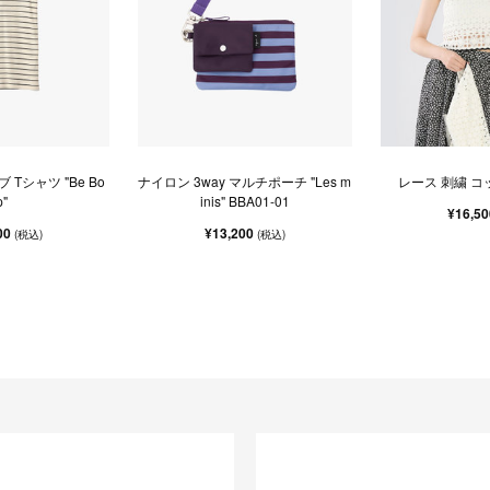
 Tシャツ "Be Bo
ナイロン 3way マルチポーチ "Les m
レース 刺繍 コ
p"
inis" BBA01-01
¥16,5
00
¥13,200
(税込)
(税込)