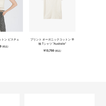
ットン ビスチェ
プリント オーガニックコットン 半
袖 Tシャツ "Australie"
00
(税込)
¥13,750
(税込)