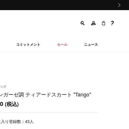
次の画像
コミットメント
セール
ニュース
メンズ
ガーゼ調 ティアードスカート "Tango"
00
(税込)
に入り登録数：
43
人