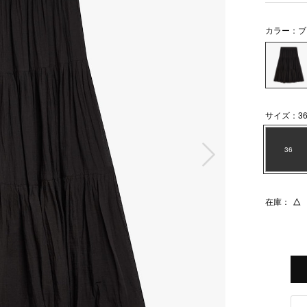
カラー：ブ
サイズ：3
次の画像
36
在庫：
△