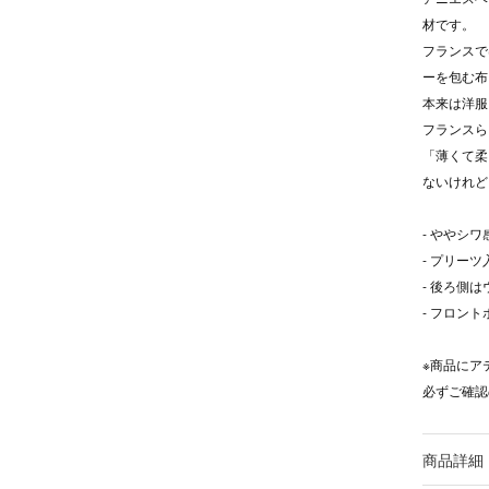
材です。
フランスでは
ーを包む布
本来は洋服
フランスら
「薄くて柔
ないけれど
- ややシ
- プリー
- 後ろ側
- フロン
※商品にア
必ずご確認
商品詳細