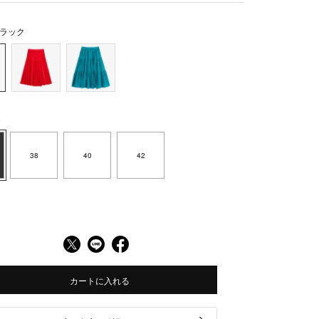
ラック
6
38
40
42
カートに入れる