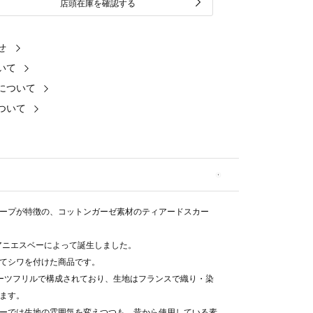
店頭在庫を確認する
せ
いて
について
ついて
ープが特徴の、コットンガーゼ素材のティアードスカー
。
にアニエスベーによって誕生しました。
てシワを付けた商品です。
ーツフリルで構成されており、生地はフランスで織り・染
ます。
ーでは生地の雰囲気を変えつつも、昔から使用している素