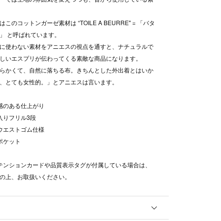
このコットンガーゼ素材は “TOILE A BEURRE" = 「バタ
」 と呼ばれています。
に使わない素材をアニエスの視点を通すと、ナチュラルで
しいエスプリが伝わってくる素敵な商品になります。
らかくて、自然に落ちる布。きちんとした外出着とはいか
、とても女性的。」とアニエスは言います。
ワ感のある仕上がり
ツ入りフリル3段
はウエストゴム仕様
トポケット
テンションカードや品質表示タグが付属している場合は、
の上、お取扱いください。