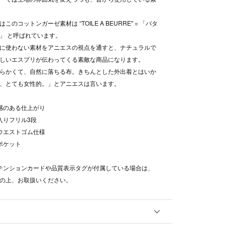
このコットンガーゼ素材は “TOILE A BEURRE" = 「バタ
」 と呼ばれています。
に使わない素材をアニエスの視点を通すと、ナチュラルで
しいエスプリが伝わってくる素敵な商品になります。
らかくて、自然に落ちる布。きちんとした外出着とはいか
、とても女性的。」とアニエスは言います。
ワ感のある仕上がり
ツ入りフリル3段
はウエストゴム仕様
トポケット
テンションカードや品質表示タグが付属している場合は、
の上、お取扱いください。