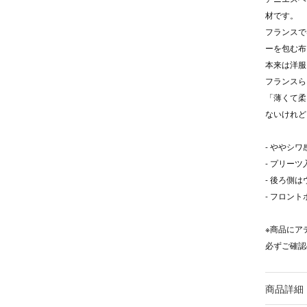
材です。
フランスでは
ーを包む布
本来は洋服
フランスら
「薄くて柔
ないけれど
- ややシ
- プリー
- 後ろ側
- フロン
※商品にア
必ずご確認
商品詳細