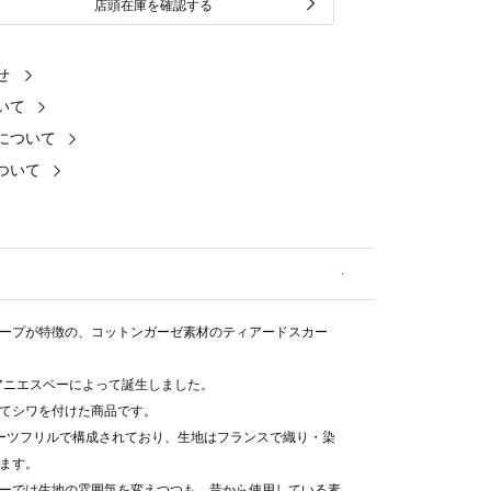
店頭在庫を確認する
せ
いて
について
ついて
ープが特徴の、コットンガーゼ素材のティアードスカー
。
にアニエスベーによって誕生しました。
てシワを付けた商品です。
ーツフリルで構成されており、生地はフランスで織り・染
ます。
ーでは生地の雰囲気を変えつつも、昔から使用している素