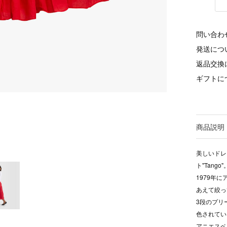
問い合わ
発送につ
返品交換
ギフトに
商品説明
美しいドレ
ト"Tango"
1979年
あえて絞っ
3段のプリ
色されてい
アニエスベ