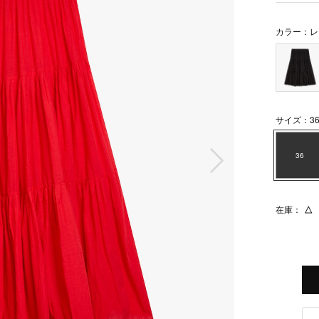
カラー：レ
サイズ：3
次の画像
36
在庫：
△