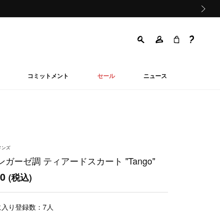
次の画像
コミットメント
セール
ニュース
メンズ
ガーゼ調 ティアードスカート "Tango"
00
(税込)
に入り登録数：
7
人