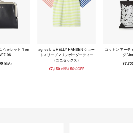
 ウォレット "Iren
agnes b. x HELLY HANSEN ショー
コットン アーテ
W07-06
トスリーブマリンボーダーティー
グ "Jo
（ユニセックス）
00
¥7,70
(税込)
¥7,150
50%OFF
(税込)