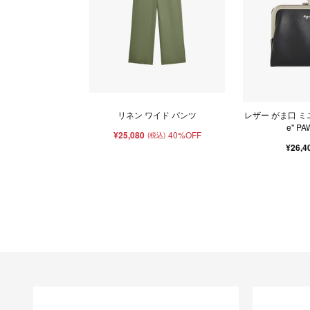
リネン ワイド パンツ
レザー がま口 ミニ
e" PA
¥25,080
40%OFF
(税込)
¥26,4