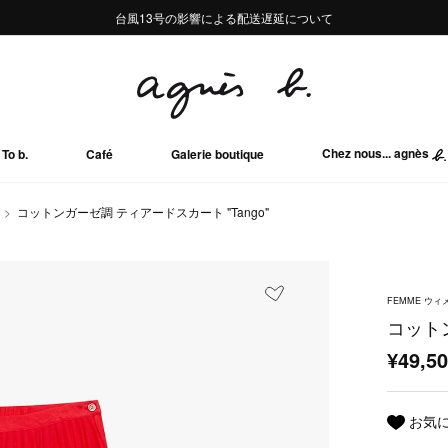
熊本地域地震の影響による配送遅延について
熊本地域地震の影響による配送遅延について
台風13号の影響による配送遅延について
Summer Sale 2buy10%OFF!!
Summer Sale 2buy10%OFF!!
Chez nous... agnès
To b.
Café
Galerie boutique
コットンガーゼ調 ティアードスカート "Tango"
FEMME ウィ
コットン
¥49,5
お気