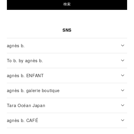
検索
SNS
agnès b.
To b. by agnès b.
agnès b. ENFANT
agnès b. galerie boutique
Tara Océan Japan
agnès b. CAFÉ