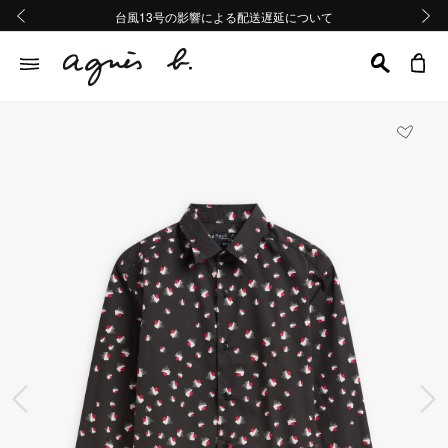
熊本地域地震の影響による配送遅延について
熊本地域地震の影響による配送遅延について
台風13号の影響による配送遅延について
Summer Sale 2buy10%OFF!!
Summer Sale 2buy10%OFF!!
前の画像
次の画
前の画像
次