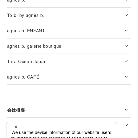
To b. by agnès b.
agnès b. ENFANT
agnès b. galerie boutique
Tara Océan Japan
agnès b. CAFÉ
会社概要
リーガル