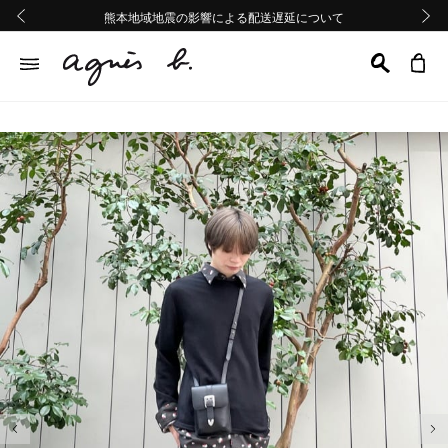
熊本地域地震の影響による配送遅延について
熊本地域地震の影響による配送遅延について
Summer Sale 2buy10%OFF!!
Summer Sale 2buy10%OFF!!
前の画像
次の画
前の画像
次