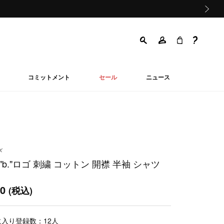
次の画像
コミットメント
セール
ニュース
ズ
"b."ロゴ 刺繍 コットン 開襟 半袖 シャツ
50
(税込)
に入り登録数：
12
人