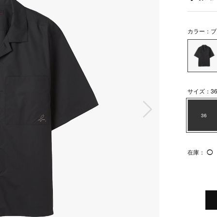
カラー：ブ
サイズ：3
次の画像
36
在庫：
◯