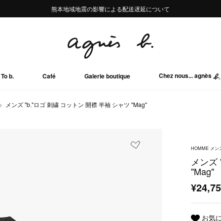
熊本地域地震の影響による配送遅延について
熊本地域地震の影響による配送遅延について
Summer Sale 2buy10%OFF!!
Summer Sale 2buy10%OFF!!
Chez nous... agnès
To b.
Café
Galerie boutique
メンズ "b."ロゴ 刺繍 コットン 開襟 半袖 シャツ "Mag"
HOMME メン
メンズ 
"Mag"
¥24,7
お気