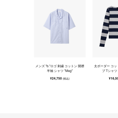
メンズ "b."ロゴ 刺繍 コットン 開襟
太ボーダー コッ
半袖 シャツ "Mag"
ブ Tシャツ "K
¥24,750
¥16,5
(税込)