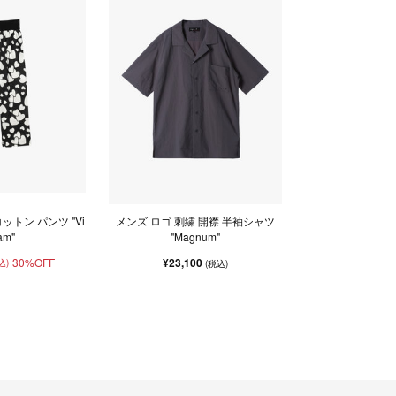
ットン パンツ "Vi
メンズ ロゴ 刺繍 開襟 半袖シャツ
am"
"Magnum"
30%OFF
¥23,100
込)
(税込)