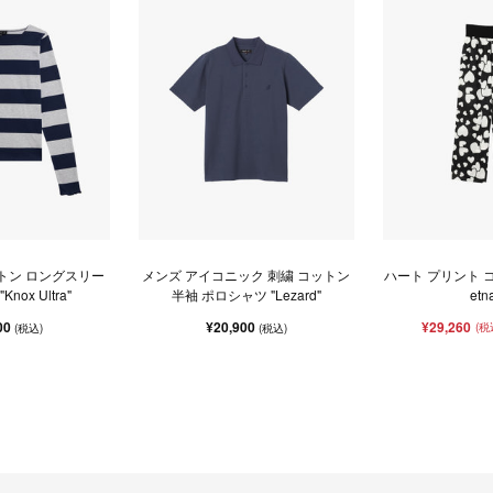
トン ロングスリー
メンズ アイコニック 刺繍 コットン
ハート プリント コ
nox Ultra"
半袖 ポロシャツ "Lezard"
etn
00
¥20,900
¥29,260
(税
(税込)
(税込)