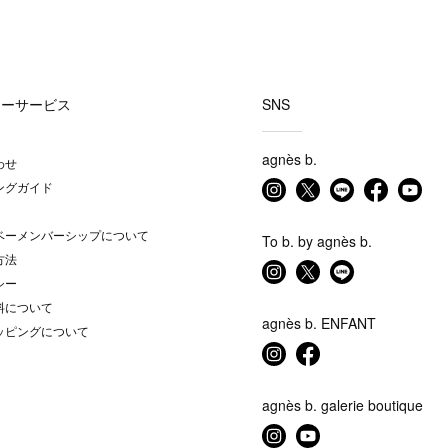
マーサービス
SNS
agnès b.
わせ
ングガイド
ベーメンバーシップについて
To b. by agnès b.
方法
シー
料について
agnès b. ENFANT
ッピングについて
agnès b. galerie boutique