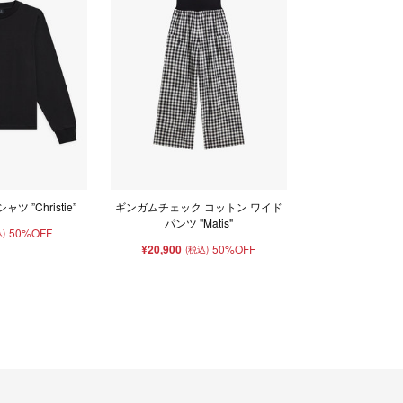
ツ ”Christie”
ギンガムチェック コットン ワイド
パンツ "Matis"
50%OFF
)
¥20,900
50%OFF
(税込)