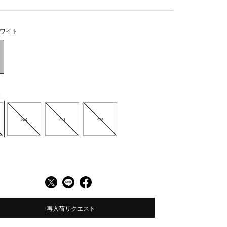
ワイト
6
38
40
42
再入荷リクエスト