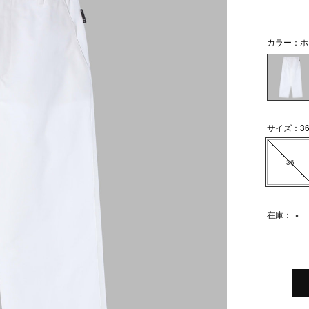
カラー：ホ
サイズ：3
36
在庫：
×