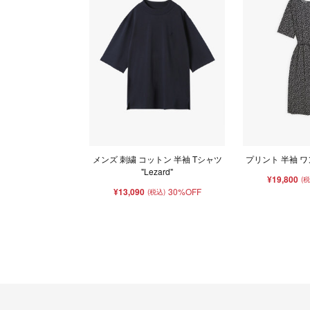
メンズ 刺繍 コットン 半袖 Tシャツ
プリント 半袖 ワン
"Lezard"
¥19,800
(
¥13,090
30%OFF
(税込)