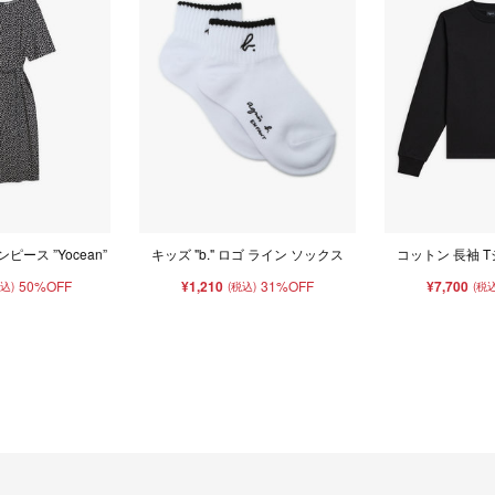
ピース ”Yocean”
キッズ "b." ロゴ ライン ソックス
コットン 長袖 Tシャ
50%OFF
¥1,210
31%OFF
¥7,700
税込)
(税込)
(税込