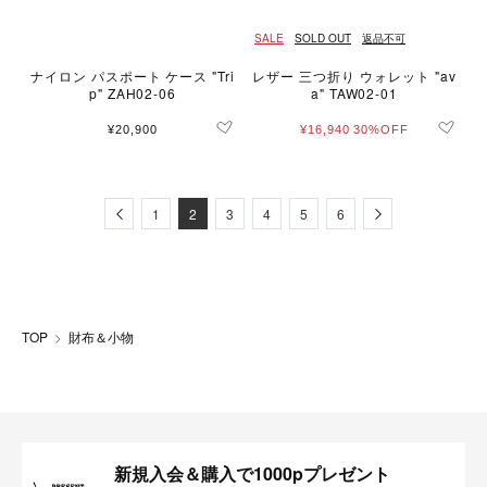
SALE
SOLD OUT
返品不可
ナイロン パスポート ケース "Tri
レザー 三つ折り ウォレット "av
p" ZAH02-06
a" TAW02-01
¥20,900
¥16,940
30%OFF
Previous
Next
1
2
3
4
5
6
TOP
財布＆小物
新規入会＆購入で1000pプレゼント