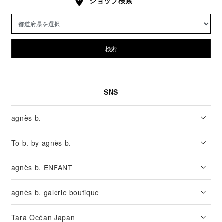
ショップ検索
検索
SNS
agnès b.
To b. by agnès b.
agnès b. ENFANT
agnès b. galerie boutique
Tara Océan Japan