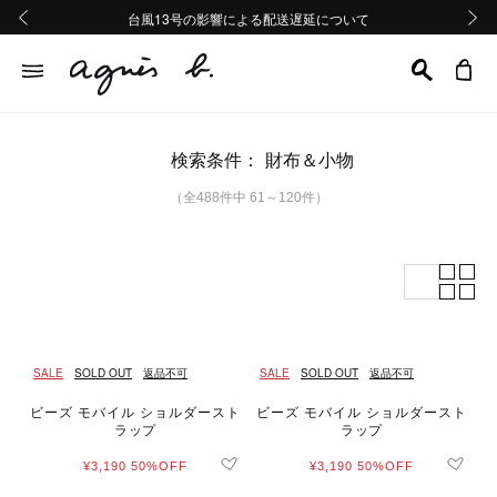
熊本地域地震の影響による配送遅延について
熊本地域地震の影響による配送遅延について
台風13号の影響による配送遅延について
Summer Sale 2buy10%OFF!!
Summer Sale 2buy10%OFF!!
前の画像
次の画
検索条件：
財布＆小物
（全488件中 61～120件）
SALE
SOLD OUT
返品不可
SALE
SOLD OUT
返品不可
ビーズ モバイル ショルダースト
ビーズ モバイル ショルダースト
ラップ
ラップ
¥3,190
50%OFF
¥3,190
50%OFF