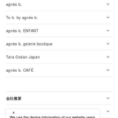
agnès b.
To b. by agnès b.
agnès b. ENFANT
agnès b. galerie boutique
Tara Océan Japan
agnès b. CAFÉ
会社概要
リーガル