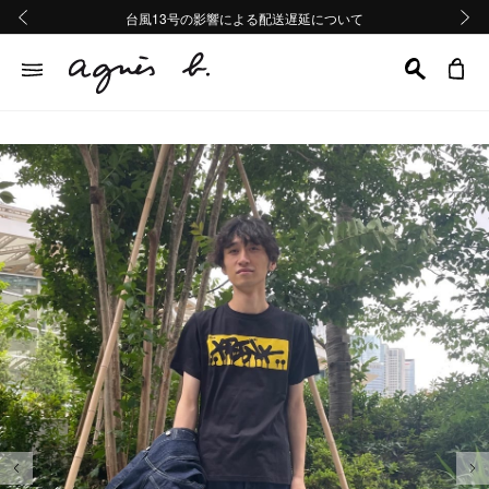
熊本地域地震の影響による配送遅延について
熊本地域地震の影響による配送遅延について
台風13号の影響による配送遅延について
Summer Sale 2buy10%OFF!!
Summer Sale 2buy10%OFF!!
前の画像
次の画
前の画像
次