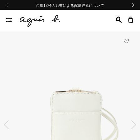
熊本地域地震の影響による配送遅延について
熊本地域地震の影響による配送遅延について
台風13号の影響による配送遅延について
Summer Sale 2buy10%OFF!!
Summer Sale 2buy10%OFF!!
前の画像
次の画
前の画像
次