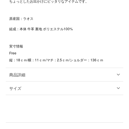
ちょっとしたお出かけにピッタリなアイテムです。
原産国：ラオス
組成：本体 牛革 裏地 ポリエステル100%
実寸情報
Free
縦：18ｃｍ/横：11ｃｍ/マチ：2.5ｃｍ/ショルダー：136ｃｍ
商品詳細
サイズ