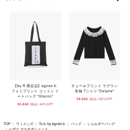
【by R 限定品】agnes b.
チュールプリント ラグラン
フォトプリント コットン ト
長袖 Tシャツ "Delphe"
ートバッグ "Glacon"
¥9,900
50%OFF
(税込)
¥5,940
40%OFF
(税込)
TOP
ウィメンズ
To b. by agnès b.
バッグ
ショルダーバッグ
レザー マルチポシェット