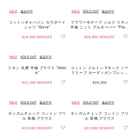
SALE
返品不可
SALE
SOLD OUT
返品不可
コットンギャバジン カウボーイ
フラワーモチーフ シルク リネン
シャツ "Givre"
半袖 ニット プルオーバー "Fleur
s"
¥19,800
50%OFF
¥26,950
30%OFF
SALE
SOLD OUT
返品不可
リネン 丸襟 半袖 ブラウス "Adel
コットン メルトン Vネック ノー
e"
スリーブ カーディガンプレッシ
ョン "Snack"
¥22,440
40%OFF
¥24,200
SALE
SOLD OUT
返品不可
SALE
SOLD OUT
返品不可
ギンガムチェック コットン フリ
ギンガムチェック コットン フリ
ル 長袖 ブラウス
ル 長袖 ブラウス
¥13,860
30%OFF
¥13,860
30%OFF