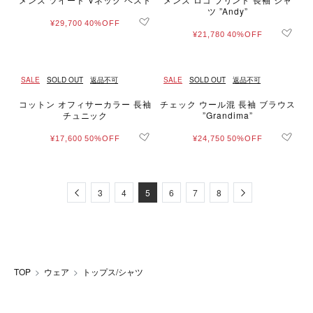
ツ ”Andy”
¥29,700
40%OFF
¥21,780
40%OFF
SALE
SOLD OUT
返品不可
SALE
SOLD OUT
返品不可
コットン オフィサーカラー 長袖
チェック ウール混 長袖 ブラウス
チュニック
”Grandima”
¥17,600
50%OFF
¥24,750
50%OFF
Previous
Next
3
4
5
6
7
8
TOP
ウェア
トップス/シャツ