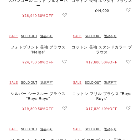
スパンコール ニット プルオーバ
コットン 長袖 ボウタイ ブラウス
ー
¥44,000
¥16,940
30%OFF
SALE
SOLD OUT
返品不可
SALE
SOLD OUT
返品不可
フォトプリント 長袖 ブラウス
コットン 長袖 スタンドカラー ブ
”Neige”
ラウス
¥24,750
50%OFF
¥17,600
50%OFF
SALE
SOLD OUT
返品不可
SALE
SOLD OUT
返品不可
シルバー シースルー ブラウス
コットン フリル ブラウス ”Boys
”Boys Boys”
Boys”
¥19,800
50%OFF
¥17,820
40%OFF
SALE
SOLD OUT
返品不可
SALE
SOLD OUT
返品不可
メンズ ツイード Vネック ベスト
メンズ ロゴ プリント 長袖 シャ