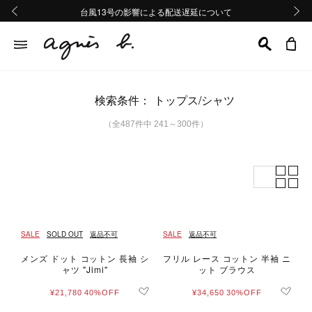
熊本地域地震の影響による配送遅延について
熊本地域地震の影響による配送遅延について
台風13号の影響による配送遅延について
Summer Sale 2buy10%OFF!!
Summer Sale 2buy10%OFF!!
前の画像
次の画
検索条件：
トップス/シャツ
（全487件中 241～300件）
SALE
SOLD OUT
返品不可
SALE
返品不可
メンズ ドット コットン 長袖 シ
フリル レース コットン 半袖 ニ
ャツ "Jimi"
ット ブラウス
¥21,780
40%OFF
¥34,650
30%OFF