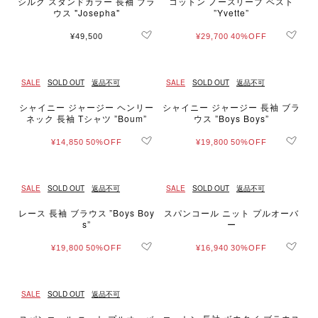
シルク スタンドカラー 長袖 ブラ
コットン ノースリーブ ベスト
ウス "Josepha"
”Yvette”
¥49,500
¥29,700
40%OFF
SALE
SOLD OUT
返品不可
SALE
SOLD OUT
返品不可
シャイニー ジャージー ヘンリー
シャイニー ジャージー 長袖 ブラ
ネック 長袖 Tシャツ ”Boum”
ウス ”Boys Boys”
¥14,850
50%OFF
¥19,800
50%OFF
SALE
SOLD OUT
返品不可
SALE
SOLD OUT
返品不可
レース 長袖 ブラウス ”Boys Boy
スパンコール ニット プルオーバ
s”
ー
¥19,800
50%OFF
¥16,940
30%OFF
SALE
SOLD OUT
返品不可