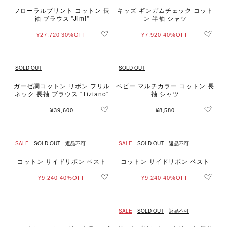
フローラルプリント コットン 長
キッズ ギンガムチェック コット
袖 ブラウス "Jimi"
ン 半袖 シャツ
¥27,720
30%OFF
¥7,920
40%OFF
SOLD OUT
SOLD OUT
ガーゼ調コットン リボン フリル
ベビー マルチカラー コットン 長
ネック 長袖 ブラウス "Tiziano"
袖 シャツ
¥39,600
¥8,580
SALE
SOLD OUT
返品不可
SALE
SOLD OUT
返品不可
コットン サイドリボン ベスト
コットン サイドリボン ベスト
¥9,240
40%OFF
¥9,240
40%OFF
SALE
SOLD OUT
返品不可