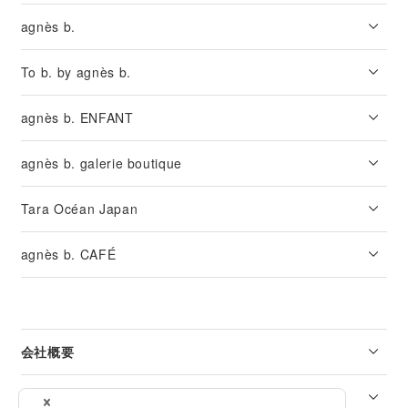
agnès b.
To b. by agnès b.
agnès b. ENFANT
agnès b. galerie boutique
Tara Océan Japan
agnès b. CAFÉ
会社概要
リーガル