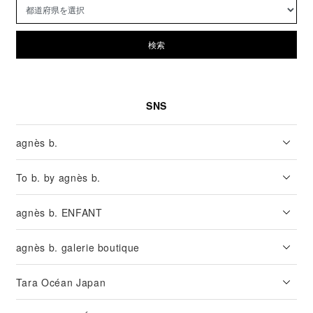
検索
SNS
agnès b.
To b. by agnès b.
agnès b. ENFANT
agnès b. galerie boutique
Tara Océan Japan