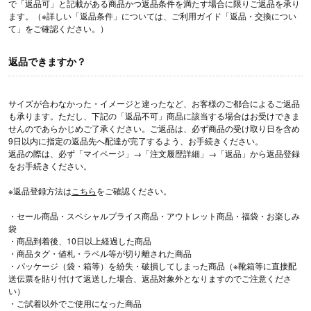
で「返品可」と記載がある商品かつ返品条件を満たす場合に限りご返品を承り
ます。（※詳しい「返品条件」については、ご利用ガイド「返品・交換につい
て」をご確認ください。）
返品できますか？
サイズが合わなかった・イメージと違ったなど、お客様のご都合によるご返品
も承ります。ただし、下記の「返品不可」商品に該当する場合はお受けできま
せんのであらかじめご了承ください。ご返品は、必ず商品の受け取り日を含め
9日以内に指定の返品先へ配達が完了するよう、お手続きください。
返品の際は、必ず「マイページ」→「注文履歴詳細」→「返品」から返品登録
をお手続きください。
※返品登録方法は
こちら
をご確認ください。
・セール商品・スペシャルプライス商品・アウトレット商品・福袋・お楽しみ
袋
・商品到着後、10日以上経過した商品
・商品タグ・値札・ラベル等が切り離された商品
・パッケージ（袋・箱等）を紛失・破損してしまった商品（※靴箱等に直接配
送伝票を貼り付けて返送した場合、返品対象外となりますのでご注意くださ
い）
・ご試着以外でご使用になった商品