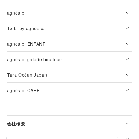
agnès b.
To b. by agnès b.
agnès b. ENFANT
agnès b. galerie boutique
Tara Océan Japan
agnès b. CAFÉ
会社概要
リーガル