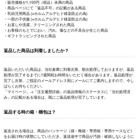
・販売価格が1,100円（税込）未満の商品
・商品ページにて「返品不可」の記載がある商品
・乳幼児用商品 (※ホルムアルデヒド移染防止の為)
・一部の子供服 (※ホルムアルデヒド移染防止の為)
・お直しや洗濯、クリーニングされた商品
・お客様のもとでにおい、汚れ、傷などの不具合が生じた商品
・ギフトラッピングされた商品
返品した商品は到着しましたか？
返品いただいた商品は、当社倉庫に到着次第、順次処理しておりますが、返品
処理が完了するまでに1週間程お時間をいただく場合があります。返品処理が
完了し次第、ご指定のメールアドレス宛にメールにてご案内しますので、今し
ばらくお待ちください。
「マイページ」→「注文履歴詳細」の返品情報のステータスに「当社処理済
み」の記載がある場合は、既にご返品処理が完了しています。
返品する時の箱・梱包は？
返送される場合は、商品のパッケージ（袋・靴箱・専用箱・専用ケースなど）
をお届け時の状態にしていただき、返送途中で商品が汚損・破損しないように