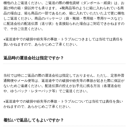
梱包の上ご返送ください。ご返送の際の梱包資材（ダンボール・紙袋）は、お
届け時の箱・袋以外でも承ります。 ※靴商品等のように箱に入れられている商
品の場合は、箱も商品の一部であるため、箱に入れていただいた上で更に梱包
しご返送ください。商品のパッケージ（袋・靴箱・専用箱・専用ケースなど）
に配送会社の配送伝票（送り状）を直接貼られた場合はご対応できかねますの
で、十分ご注意ください。
※返送途中での破損や紛失等の事故・トラブルにつきましては当社では責任を
負いかねますので、あらかじめご了承ください。
返品時の運送会社は指定ですか？
当社では特にご返品の際の運送会社は指定しておりません。ただし、定形外普
通郵便やメール便等は、返送途中での破損や紛失等の事故が起きた際に保証が
ないためご遠慮ください。配送伝票の控えがお手元に残る方法（各運送会社
や、ゆうパック・レターパック等）でご返送ください。
※返送途中での破損や紛失等の事故・トラブルについては当社では責任を負い
かねますので、あらかじめご了承ください。
着払いで返品してもよいですか？