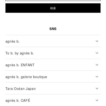
検索
SNS
agnès b.
To b. by agnès b.
agnès b. ENFANT
agnès b. galerie boutique
Tara Océan Japan
agnès b. CAFÉ