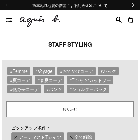
熊本地域地震の影響による配送遅延について
熊本地域地震の影響による配送遅延について
Summer Sale 2buy10%OFF!!
Summer Sale 2buy10%OFF!!
前の画像
次の画
STAFF STYLING
#Femme
#Voyage
#おでかけコーデ
#バッグ
#夏コーデ
#春夏コーデ
#Tシャツ/カットソー
#低身長コーデ
#パンツ
#ショルダーバッグ
絞り込む
ピックアップ条件：
アーティストTシャツ
全て解除