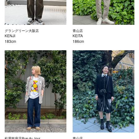
グラングリーン大阪店
青山店
KENJI
KEITA
183cm
186cm
松屋銀座店Rue du Jour
青山店