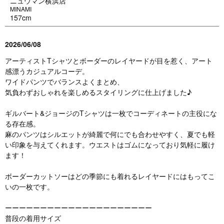
ニュウマン横浜店
MINAMI
157cm
2026/06/08
アーティストTシャツとボーダーのレイヤードが目を惹く、アート
感漂うカジュアルコーデ。
ワイドパンツでバランスよくまとめ、
気負わずおしゃれを楽しめるスタイリングに仕上げました♪
ギルバート&ジョージのTシャツは一枚でコーディネートの主役にな
る存在感。
麻のパンツはシルエットが綺麗で何にでも合わせやすく、夏でも軽
い印象を与えてくれます。ウエストはゴムになっており気軽に履け
ます！
ボーダーカットソーはどの季節にも着れるレイヤードにはもってこ
いの一枚です。
ーーーーーーーーーーーーーーーーーーーーー
普段の着用サイズ