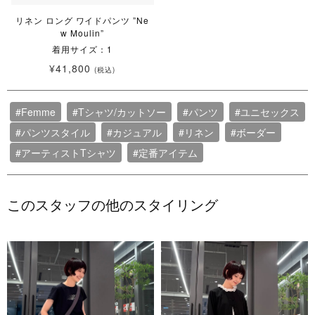
リネン ロング ワイドパンツ ”Ne
w Moulin”
着用サイズ：1
¥41,800
(税込)
#Femme
#Tシャツ/カットソー
#パンツ
#ユニセックス
#パンツスタイル
#カジュアル
#リネン
#ボーダー
#アーティストTシャツ
#定番アイテム
このスタッフの他のスタイリング