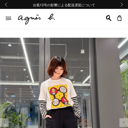
熊本地域地震の影響による配送遅延について
熊本地域地震の影響による配送遅延について
台風13号の影響による配送遅延について
Summer Sale 2buy10%OFF!!
Summer Sale 2buy10%OFF!!
前の画像
次の画
前の画像
次