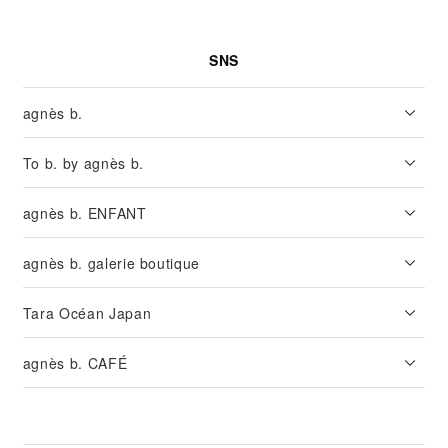
SNS
agnès b.
To b. by agnès b.
agnès b. ENFANT
agnès b. galerie boutique
Tara Océan Japan
agnès b. CAFÉ