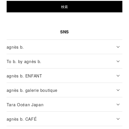
検索
SNS
agnès b.
To b. by agnès b.
agnès b. ENFANT
agnès b. galerie boutique
Tara Océan Japan
agnès b. CAFÉ