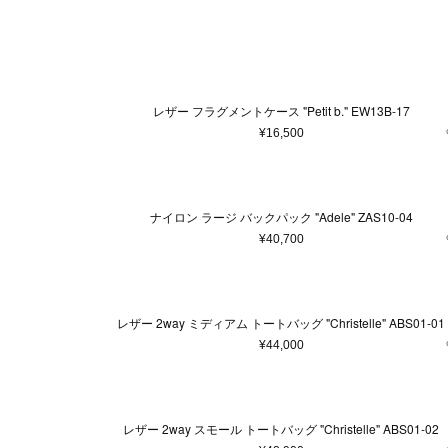
ウェア
ウィメンズ
5XS
通常商品
通常価格
在庫あり
Made in France
ホワイト
4XS
予約商品
セール
メンズ
バッグ
Made in 
ベージュ
3XS
アウター
ショ
Free
ピンク系
22.5cm
ゴールド
23c
¥
トップス/シャツ
トー
58cm
ニット/セーター
ブラウン系
59cm
パープ
75c
ハン
レザー フラグメントケース "Petit b." EW13B-17
カーディガン
バッ
0
1
2
3
¥16,500
Tシャツ/カットソー
ボス
スウェット/パーカー
ボデ
9.5
10
10.5
パンツ
ビジ
28
29
30
ナイロン ラージ バックパック "Adele" ZAS10-04
スカート
エコ
¥40,700
ワンピース
その
37.5
38
38.5
オールインワン
44
46
48
スタイ
レザー 2way ミディアム トートバッグ "Christelle" ABS01-01
その他ウェア
85
90
95
¥44,000
ファッション雑貨
本/雑貨
帽子
本＆
ヘアアクセサリー
レザー 2way スモール トートバッグ "Christelle" ABS01-02