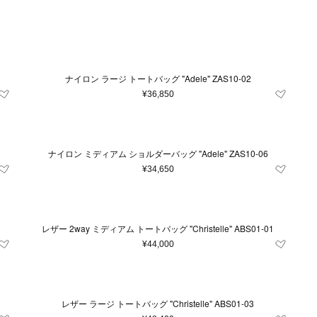
Japan
キッズ＆ベビー
再入荷アイテム
XXS
イエロー系
財布＆小物
XS
ユニセックス
S
シルバー系
M
時計
L
ルダーバッグ
財布
時計
系
m
23.5cm
グレー系
24cm
〜
ブルー系
24.5cm
25c
レ
¥
トバッグ
コインケース
条件をクリア
条件をクリア
条件をクリア
条件をクリア
条件をクリア
この条件で絞り込む
この条件で絞り込む
この条件で絞り込む
この条件で絞り込む
この条件で絞り込む
ル系
m
ドバッグ
80cm
オレンジ系
カードケース＆パスケース
85cm
90cm
95cm
ナイロン ラージ トートバッグ "Adele" ZAS10-02
条件をクリア
この条件で絞り込む
クパック
キーケース＆キーホルダー
3.5
4
4.5
5
7
¥36,850
トンバッグ
スマホグッズ
条件をクリア
この条件で絞り込む
ィバッグ
その他
11
11.5
12.5
13
13.5
ネスバッグ
31
32
33
34
35
35
ナイロン ミディアム ショルダーバッグ "Adele" ZAS10-06
バッグ
¥34,650
他
39
39.5
40
40.5
41
50
52
54
56
58
60
レザー 2way ミディアム トートバッグ "Christelle" ABS01-01
100
105
110
¥44,000
雑貨
条件をクリア
この条件で絞り込む
レザー ラージ トートバッグ "Christelle" ABS01-03