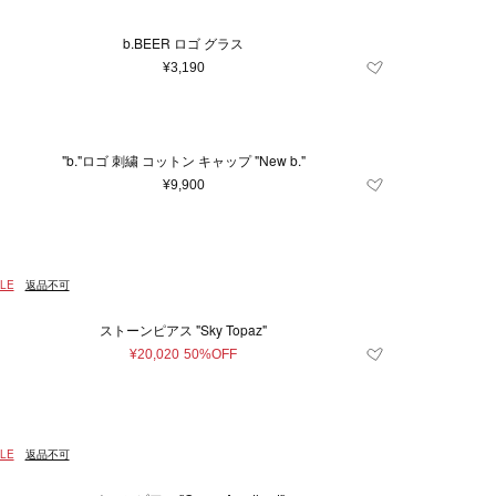
b.BEER ロゴ グラス
¥3,190
"b."ロゴ 刺繍 コットン キャップ "New b."
¥9,900
LE
返品不可
ストーンピアス "Sky Topaz"
¥20,020
50%OFF
LE
返品不可