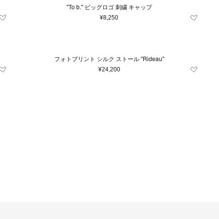
"To b." ビッグロゴ 刺繍 キャップ
¥8,250
フォトプリント シルク ストール "Rideau"
¥24,200