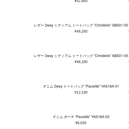
¥42,900
アクセサリー
マフラー・ストール
ポーチ
ベルト
レザー 2way ミディアム トートバッグ "Christelle" ABS01-05
レッグウェア
¥46,200
シューズ
手袋
サングラス
レザー 2way ミディアム トートバッグ "Christelle" ABS01-05
ハンカチ・タオル
¥46,200
ネクタイ
その他
デニム 2way トートバッグ "Paulette" YAS18A-01
¥12,100
デニム ポーチ "Paulette" YAS18A-02
¥6,930