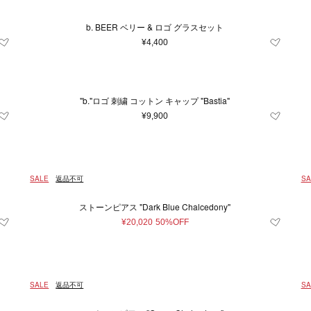
b. BEER ベリー & ロゴ グラスセット
¥4,400
"b."ロゴ 刺繍 コットン キャップ "Bastia"
¥9,900
SALE
返品不可
SA
ストーンピアス "Dark Blue Chalcedony"
¥20,020
50%OFF
SALE
返品不可
SA