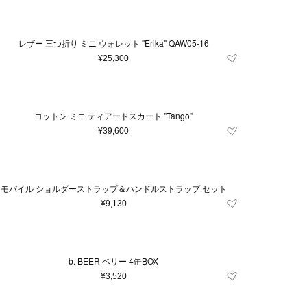
レザー 三つ折り ミニ ウォレット "Erika" QAW05-16
¥25,300
コットン ミニ ティアードスカート "Tango"
¥39,600
モバイル ショルダーストラップ＆ハンドルストラップ セット
¥9,130
b. BEER ベリー 4缶BOX
¥3,520