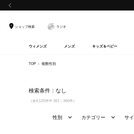
前の画像
ショップ検索
ラジオ
ウィメンズ
メンズ
キッズ＆ベビー
TOP
複数性別
検索条件：
なし
（全4,125件中 301～360件）
性別
カテゴリー
サイ