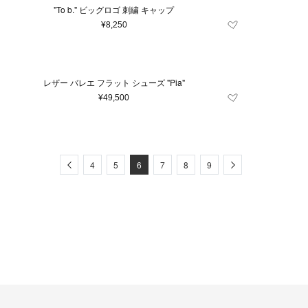
"To b." ビッグロゴ 刺繍 キャップ
¥8,250
レザー バレエ フラット シューズ "Pia"
¥49,500
Previous
Next
4
5
6
7
8
9