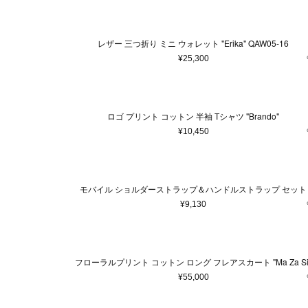
レザー 三つ折り ミニ ウォレット "Erika" QAW05-16
¥25,300
ロゴ プリント コットン 半袖 Tシャツ "Brando"
¥10,450
モバイル ショルダーストラップ＆ハンドルストラップ セット
¥9,130
フローラルプリント コットン ロング フレアスカート "Ma Za Si
¥55,000