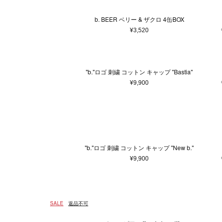
b. BEER ベリー & ザクロ 4缶BOX
¥3,520
"b."ロゴ 刺繍 コットン キャップ "Bastia"
¥9,900
"b."ロゴ 刺繍 コットン キャップ "New b."
¥9,900
SALE
返品不可