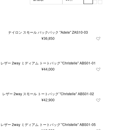
ブラック系
マザーズグッズ
XL
XXL
グリーン系
3XL
マザーズバッグ
m
ッド系
56cm
その他
57cm
雑貨
105cm
110cm
ナイロン スモール バックパック "Adele" ZAS10-03
7.5
8
8.5
9
¥36,850
24
26
27
.5
36
37
レザー 2way ミディアム トートバッグ "Christelle" ABS01-01
¥44,000
41.5
42
43
62
64
80
レザー 2way スモール トートバッグ "Christelle" ABS01-02
¥42,900
レザー 2way ミディアム トートバッグ "Christelle" ABS01-05