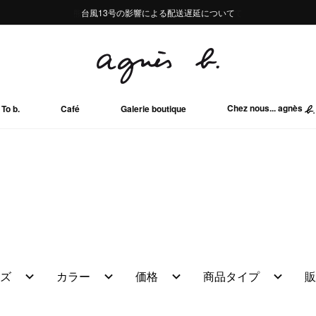
熊本地域地震の影響による配送遅延について
熊本地域地震の影響による配送遅延について
台風13号の影響による配送遅延について
Summer Sale 2buy10%OFF!!
Summer Sale 2buy10%OFF!!
Chez nous... agnès
To b.
Café
Galerie boutique
ズ
カラー
価格
商品タイプ
販