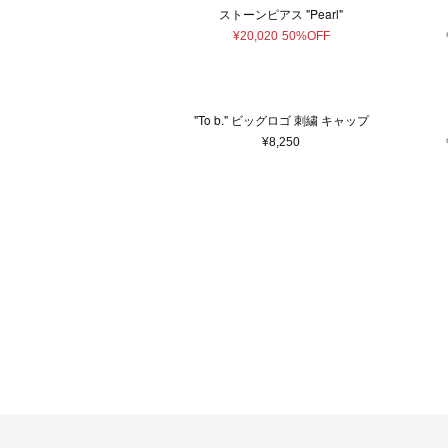
ストーンピアス "Pearl"
¥20,020
50%OFF
"To b." ビッグロゴ 刺繍 キャップ
¥8,250