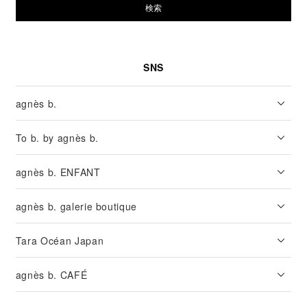
検索
SNS
agnès b.
To b. by agnès b.
agnès b. ENFANT
agnès b. galerie boutique
Tara Océan Japan
agnès b. CAFÉ