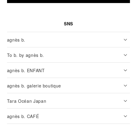
SNS
agnès b.
To b. by agnès b.
agnès b. ENFANT
agnès b. galerie boutique
Tara Océan Japan
agnès b. CAFÉ