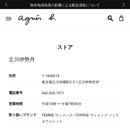
熊本地域地震の影響による配送遅延について
熊本地域地震の影響による配送遅延について
Summer Sale 2buy10%OFF!!
Summer Sale 2buy10%OFF!!
前の画像
次の画
ストア
立川伊勢丹
住所
〒1908519
東京都立川市曙町2-5-1立川伊勢丹3F
電話番号
042-526-7071
営業時間
午前10時
〜
午後7時30分
取り扱いブランド
FEMME ウィメンズ / VOYAGE ウィメンズ バッグ
＆ウォレット