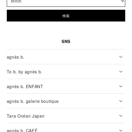
検索
SNS
agnès b.
To b. by agnès b.
agnès b. ENFANT
agnès b. galerie boutique
Tara Océan Japan
agnès b. CAFÉ