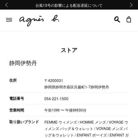
熊本地域地震の影響による配送遅延について
熊本地域地震の影響による配送遅延について
台風13号の影響による配送遅延について
Summer Sale 2buy10%OFF!!
Summer Sale 2buy10%OFF!!
前の画像
次の画
ストア
静岡伊勢丹
住所
〒4200031
静岡県静岡市葵区呉服町1-7静岡伊勢丹
電話番号
054-221-1500
営業時間
午前10時
〜
午後6時30分
取り扱いブランド
FEMME ウィメンズ / HOMME メンズ / VOYAGE ウ
ィメンズ バッグ＆ウォレット / VOYAGE メンズ バ
ッグ＆ウォレット / ENFANT ボーイズ / ENFANT ガ